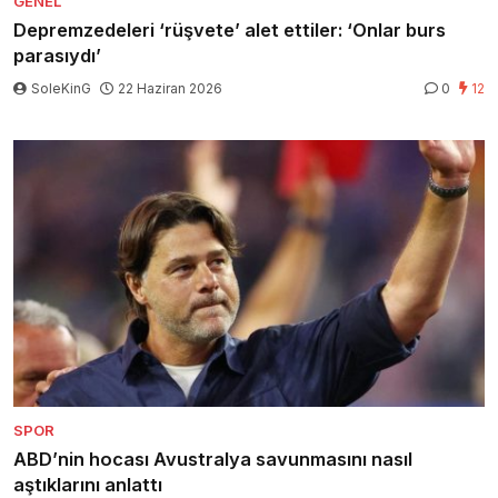
GENEL
Depremzedeleri ‘rüşvete’ alet ettiler: ‘Onlar burs
parasıydı’
SoleKinG
22 Haziran 2026
0
12
SPOR
ABD’nin hocası Avustralya savunmasını nasıl
aştıklarını anlattı