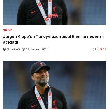
SPOR
Jurgen Klopp’un Türkiye üzüntüsü! Elenme nedenini
açıkladı
SoleKinG
22 Haziran 2026
0
12