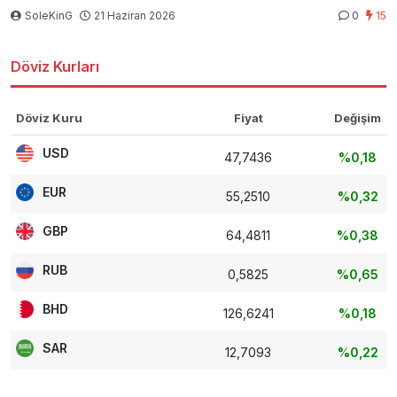
SoleKinG
21 Haziran 2026
0
15
Döviz Kurları
Döviz Kuru
Fiyat
Değişim
USD
47,7436
%0,18
EUR
55,2510
%0,32
GBP
64,4811
%0,38
RUB
0,5825
%0,65
BHD
126,6241
%0,18
SAR
12,7093
%0,22