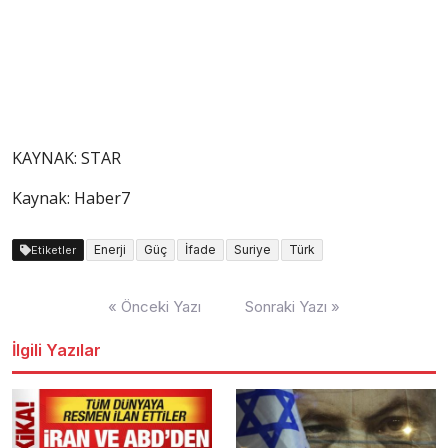
KAYNAK:
STAR
Kaynak: Haber7
Enerji
Güç
İfade
Suriye
Türk
Etiketler
Yazı
« Önceki Yazı
Sonraki Yazı »
dolaşımı
İlgili Yazılar