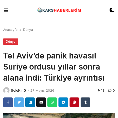
Skip
to
content
Anasayfa
»
Dünya
Dünya
Tel Aviv’de panik havası!
Suriye ordusu yıllar sonra
alana indi: Türkiye ayrıntısı
SoleKinG
-
27 Mayıs 2026
13
0