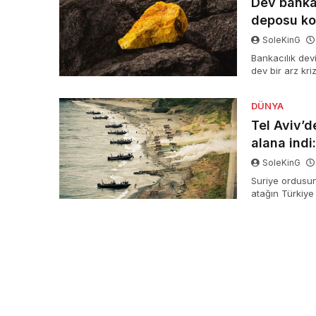
Dev banka 
deposu k
SoleKinG
Bankacılık dev
dev bir arz kri
rekorlarının k
DÜNYA
Tel Aviv’d
alana indi:
SoleKinG
Suriye ordusunu
atağın Türkiye i
basını, Suriye’