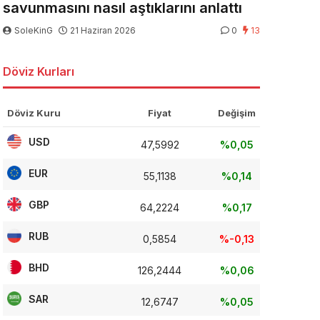
savunmasını nasıl aştıklarını anlattı
SoleKinG
21 Haziran 2026
0
13
Döviz Kurları
Döviz Kuru
Fiyat
Değişim
USD
47,5992
%0,05
EUR
55,1138
%0,14
GBP
64,2224
%0,17
RUB
0,5854
%-0,13
BHD
126,2444
%0,06
SAR
12,6747
%0,05