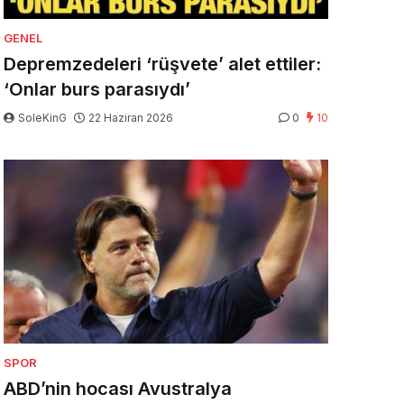
GENEL
Depremzedeleri ‘rüşvete’ alet ettiler:
‘Onlar burs parasıydı’
SoleKinG
22 Haziran 2026
0
10
SPOR
ABD’nin hocası Avustralya