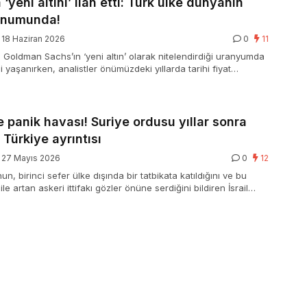
‘yeni altını’ ilan etti: Türk ülke dünyanın
onumunda!
18 Haziran 2026
0
11
i Goldman Sachs’ın ‘yeni altın’ olarak nitelendirdiği uranyumda
zi yaşanırken, analistler önümüzdeki yıllarda tarihi fiyat
ırılacağı konusunda önemli ihtarlarda bulunuyor.
e panik havası! Suriye ordusu yıllar sonra
 Türkiye ayrıntısı
27 Mayıs 2026
0
12
n, birinci sefer ülke dışında bir tatbikata katıldığını ve bu
le artan askeri ittifakı gözler önüne serdiğini bildiren İsrail
nin nereye hakikat gittiğini kestiremediğini söz etti.