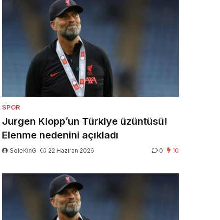
SPOR
Jurgen Klopp’un Türkiye üzüntüsü!
Elenme nedenini açıkladı
SoleKinG
22 Haziran 2026
0
10