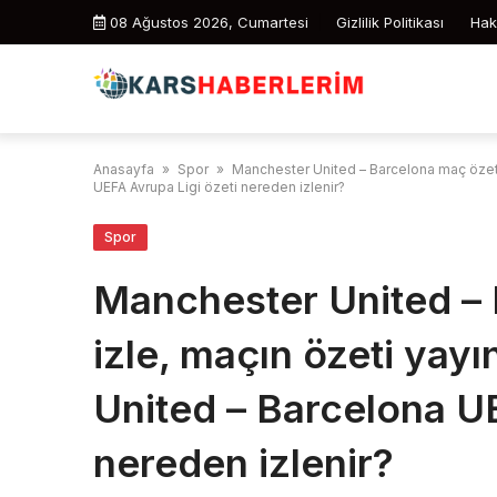
Skip
08 Ağustos 2026, Cumartesi
Gizlilik Politikası
Hak
to
content
Anasayfa
»
Spor
»
Manchester United – Barcelona maç özeti
UEFA Avrupa Ligi özeti nereden izlenir?
Spor
Manchester United – 
izle, maçın özeti yay
United – Barcelona UE
nereden izlenir?