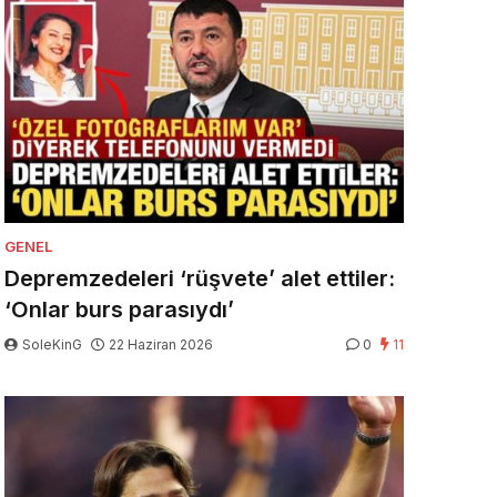
GENEL
Depremzedeleri ‘rüşvete’ alet ettiler:
‘Onlar burs parasıydı’
SoleKinG
22 Haziran 2026
0
11