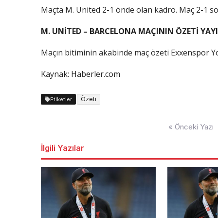
Maçta M. United 2-1 önde olan kadro. Maç 2-1 so
M. UNİTED – BARCELONA MAÇININ ÖZETİ YAY
Maçın bitiminin akabinde maç özeti Exxenspor Yo
Kaynak: Haberler.com
Özeti
Etiketler
Yazı
« Önceki Yazı
dolaşımı
İlgili Yazılar