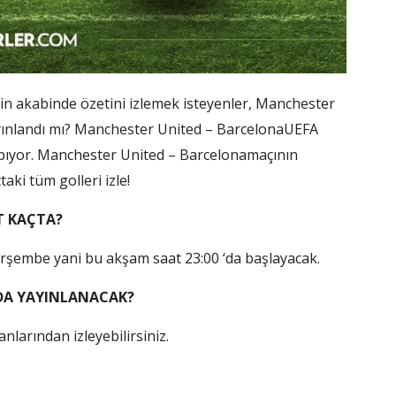
n akabinde özetini izlemek isteyenler, Manchester
ayınlandı mı? Manchester United – BarcelonaUEFA
yapıyor. Manchester United – Barcelonamaçının
aki tüm golleri izle!
T KAÇTA?
şembe yani bu akşam saat 23:00 ‘da başlayacak.
DA YAYINLANACAK?
larından izleyebilirsiniz.