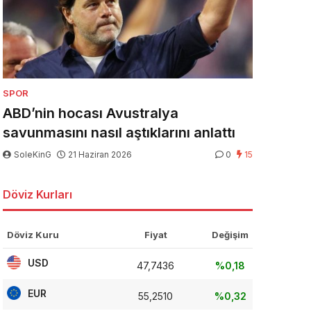
SPOR
ABD’nin hocası Avustralya
savunmasını nasıl aştıklarını anlattı
SoleKinG
21 Haziran 2026
0
15
Döviz Kurları
Döviz Kuru
Fiyat
Değişim
USD
47,7436
%0,18
EUR
55,2510
%0,32