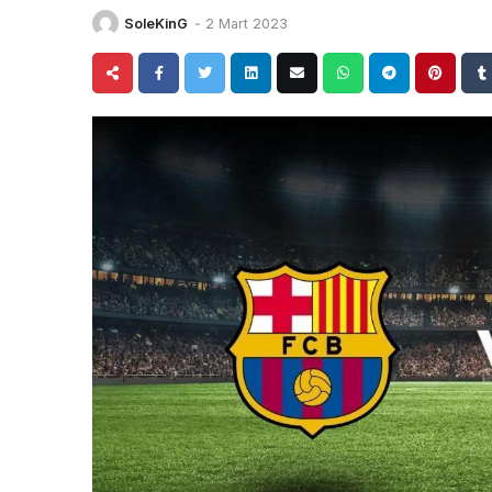
SoleKinG
-
2 Mart 2023