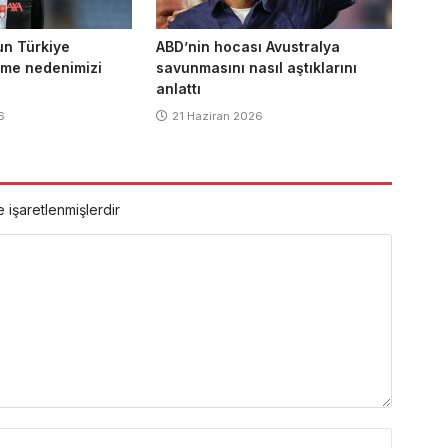
un Türkiye
ABD’nin hocası Avustralya
nme nedenimizi
savunmasını nasıl aştıklarını
anlattı
6
21 Haziran 2026
e işaretlenmişlerdir