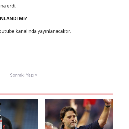
na erdi.
INLANDI MI?
utube kanalında yayınlanacaktır.
Sonraki Yazı »