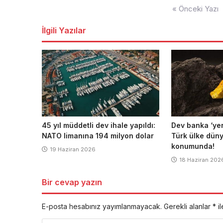
Yazı
« Önceki Yazı
dolaşımı
İlgili Yazılar
45 yıl müddetli dev ihale yapıldı:
Dev banka ‘yeni 
NATO limanına 194 milyon dolar
Türk ülke dün
konumunda!
19 Haziran 2026
18 Haziran 202
Bir cevap yazın
E-posta hesabınız yayımlanmayacak.
Gerekli alanlar
*
il