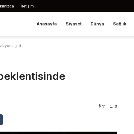
kımızda
İletişim
Anasayfa
Siyaset
Dünya
Sağlık
izyona gitti
eklentisinde
11
0