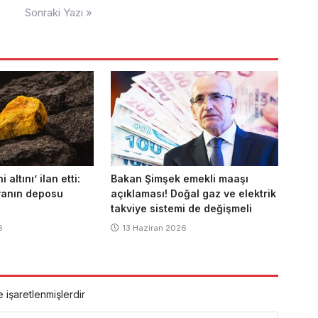
Sonraki Yazı »
altını’ ilan etti:
Bakan Şimşek emekli maaşı
yanın deposu
açıklaması! Doğal gaz ve elektrik
takviye sistemi de değişmeli
6
13 Haziran 2026
e işaretlenmişlerdir