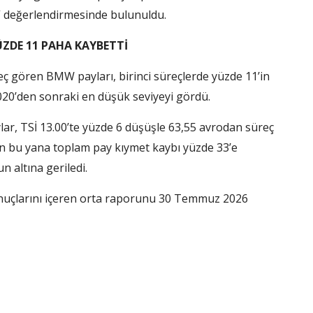
.” değerlendirmesinde bulunuldu.
ÜZDE 11 PAHA KAYBETTİ
ç gören BMW payları, birinci süreçlerde yüzde 11’in
020’den sonraki en düşük seviyeyi gördü.
ylar, TSİ 13.00’te yüzde 6 düşüşle 63,55 avrodan süreç
an bu yana toplam pay kıymet kaybı yüzde 33’e
n altına geriledi.
sonuçlarını içeren orta raporunu 30 Temmuz 2026