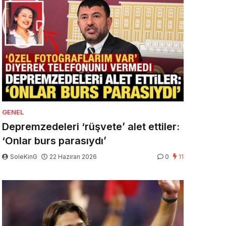
GENEL
Depremzedeleri ‘rüşvete’ alet ettiler:
‘Onlar burs parasıydı’
SoleKinG
22 Haziran 2026
0
11