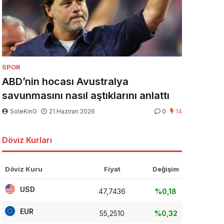
SPOR
ABD’nin hocası Avustralya
savunmasını nasıl aştıklarını anlattı
SoleKinG
21 Haziran 2026
0
14
Döviz Kurları
Döviz Kuru
Fiyat
Değişim
USD
47,7436
%0,18
EUR
55,2510
%0,32