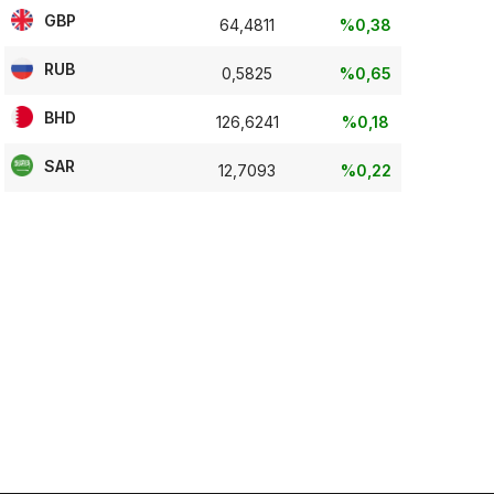
GBP
64,4811
%0,38
RUB
0,5825
%0,65
BHD
126,6241
%0,18
SAR
12,7093
%0,22