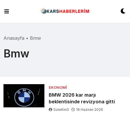
Skip
to
content
Anasayfa
•
Bmw
Bmw
EKONOMI
BMW 2026 kar marjı
beklentisinde revizyona gitti
SoleKinG
19 Haziran 2026