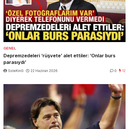
GENEL
Depremzedeleri ‘rüşvete’ alet ettiler: ‘Onlar burs
parasıydı’
SoleKinG
22 Haziran 2026
0
12