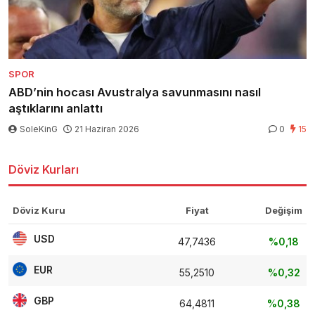
SPOR
ABD’nin hocası Avustralya savunmasını nasıl
aştıklarını anlattı
SoleKinG
21 Haziran 2026
0
15
Döviz Kurları
Döviz Kuru
Fiyat
Değişim
USD
47,7436
%0,18
EUR
55,2510
%0,32
GBP
64,4811
%0,38