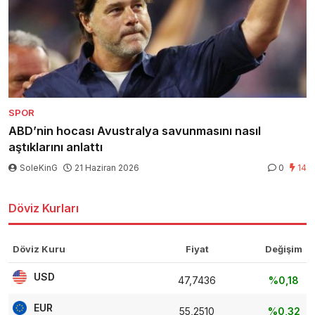
SPOR
ABD’nin hocası Avustralya savunmasını nasıl
aştıklarını anlattı
SoleKinG
21 Haziran 2026
0
14
Döviz Kurları
Döviz Kuru
Fiyat
Değişim
USD
47,7436
%0,18
EUR
55,2510
%0,32