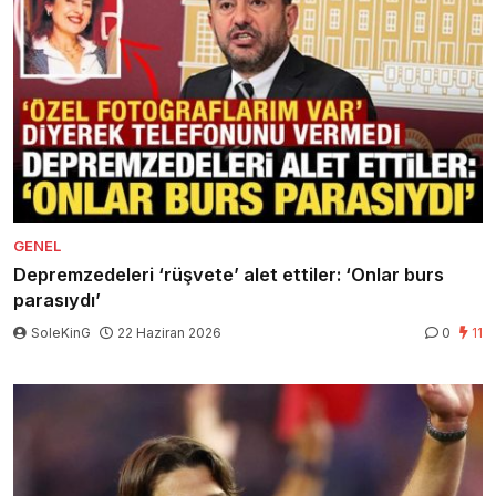
GENEL
Depremzedeleri ‘rüşvete’ alet ettiler: ‘Onlar burs
parasıydı’
SoleKinG
22 Haziran 2026
0
11