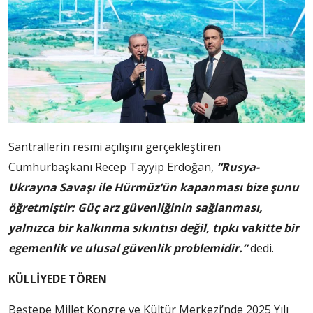
Santrallerin resmi açılışını gerçekleştiren
Cumhurbaşkanı Recep Tayyip Erdoğan,
“Rusya-
Ukrayna Savaşı ile Hürmüz’ün kapanması bize şunu
öğretmiştir: Güç arz güvenliğinin sağlanması,
yalnızca bir kalkınma sıkıntısı değil, tıpkı vakitte bir
egemenlik ve ulusal güvenlik problemidir.”
dedi.
KÜLLİYEDE TÖREN
Beştepe Millet Kongre ve Kültür Merkezi’nde 2025 Yılı