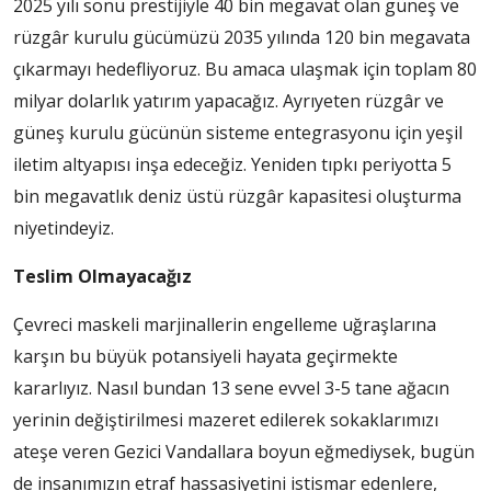
2025 yılı sonu prestijiyle 40 bin megavat olan güneş ve
rüzgâr kurulu gücümüzü 2035 yılında 120 bin megavata
çıkarmayı hedefliyoruz. Bu amaca ulaşmak için toplam 80
milyar dolarlık yatırım yapacağız. Ayrıyeten rüzgâr ve
güneş kurulu gücünün sisteme entegrasyonu için yeşil
iletim altyapısı inşa edeceğiz. Yeniden tıpkı periyotta 5
bin megavatlık deniz üstü rüzgâr kapasitesi oluşturma
niyetindeyiz.
Teslim Olmayacağız
Çevreci maskeli marjinallerin engelleme uğraşlarına
karşın bu büyük potansiyeli hayata geçirmekte
kararlıyız. Nasıl bundan 13 sene evvel 3-5 tane ağacın
yerinin değiştirilmesi mazeret edilerek sokaklarımızı
ateşe veren Gezici Vandallara boyun eğmediysek, bugün
de insanımızın etraf hassasiyetini istismar edenlere,