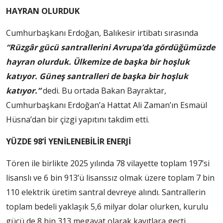
HAYRAN OLURDUK
Cumhurbaşkanı Erdoğan, Balıkesir irtibatı sırasında
“Rüzgâr gücü santrallerini Avrupa’da gördüğümüzde
hayran olurduk. Ülkemize de başka bir hoşluk
katıyor. Güneş santralleri de başka bir hoşluk
katıyor.”
dedi. Bu ortada Bakan Bayraktar,
Cumhurbaşkanı Erdoğan’a Hattat Ali Zaman’ın Esmaül
Hüsna’dan bir çizgi yapıtını takdim etti.
YÜZDE 98’İ YENİLENEBİLİR ENERJİ
Tören ile birlikte 2025 yılında 78 vilayette toplam 197’si
lisanslı ve 6 bin 913’ü lisanssız olmak üzere toplam 7 bin
110 elektrik üretim santral devreye alındı. Santrallerin
toplam bedeli yaklaşık 5,6 milyar dolar olurken, kurulu
gücü de 8 bin 313 megavat olarak kayıtlara geçti.