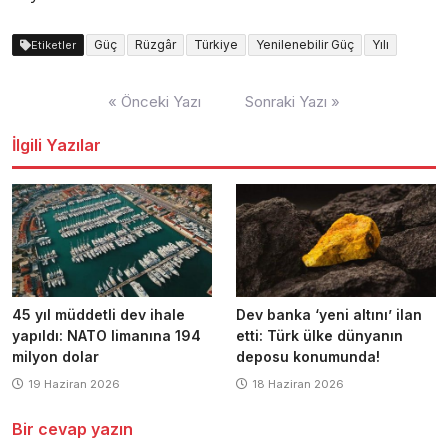
Güç
Rüzgâr
Türkiye
Yenilenebilir Güç
Yılı
Etiketler
Yazı
« Önceki Yazı
Sonraki Yazı »
dolaşımı
İlgili Yazılar
45 yıl müddetli dev ihale
Dev banka ‘yeni altını’ ilan
yapıldı: NATO limanına 194
etti: Türk ülke dünyanın
milyon dolar
deposu konumunda!
19 Haziran 2026
18 Haziran 2026
Bir cevap yazın