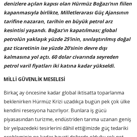
denizlere açılan kapısı olan Hürmüz Boğazı’nın fiilen
kapanmasıyla birlikte, Milletlerarası Güç Ajansının
tarifine nazaran, tarihin en büyük petrol arz
kesintisi yaşandı. Boğaz’ın kapatılması; global
petrolün yaklaşık yüzde 25’inin, sıvılaştırılmış doğal
gaz ticaretinin ise yüzde 20’sinin devre dışı
kalmasına yol açtı. 60 dolar civarında seyreden
petrol varil fiyatları iki katına kadar yükseldi.
MİLLİ GÜVENLİK MESELESİ
Birkaç ay öncesine kadar global iktisatta toparlanma
beklenirken Hürmüz Krizi uzadıkça bugün pek çok ülke
kendini resesyona hazırlıyor. Bunlara iş gücü
piyasasından turizme, endüstriden tarıma uzanan geniş
bir yelpazedeki tesirlerini dâhil ettiğimizde güç tedariki
probleminin ne kadar hayati değerde olduğu çok net