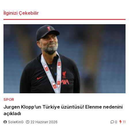
İlginizi Çekebilir
SPOR
Jurgen Klopp’un Türkiye üzüntüsü! Elenme nedenini
açıkladı
SoleKinG
22 Haziran 2026
0
11