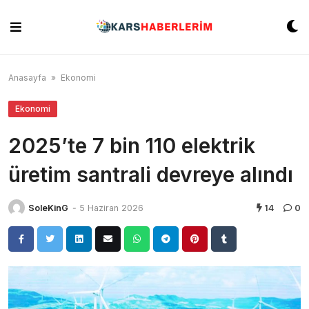
Skip
to
content
Anasayfa
»
Ekonomi
Ekonomi
2025’te 7 bin 110 elektrik
üretim santrali devreye alındı
SoleKinG
-
5 Haziran 2026
14
0