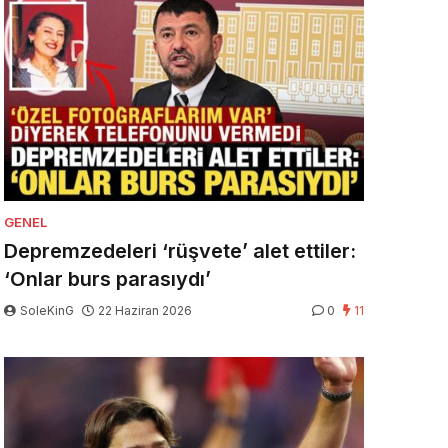
GENEL
Depremzedeleri ‘rüşvete’ alet ettiler:
‘Onlar burs parasıydı’
SoleKinG
22 Haziran 2026
0
11