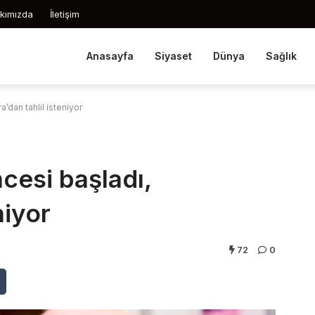
kımızda
İletişim
Anasayfa
Siyaset
Dünya
Sağlık
’dan tahlil isteniyor
cesi başladı,
niyor
72
0