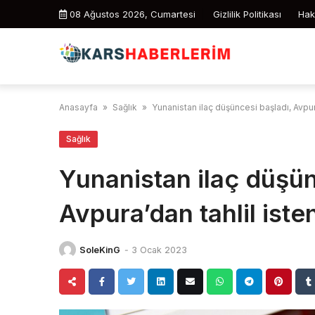
Skip
08 Ağustos 2026, Cumartesi
Gizlilik Politikası
Hak
to
content
Anasayfa
»
Sağlık
»
Yunanistan ilaç düşüncesi başladı, Avpura
Sağlık
Yunanistan ilaç düşün
Avpura’dan tahlil iste
SoleKinG
-
3 Ocak 2023