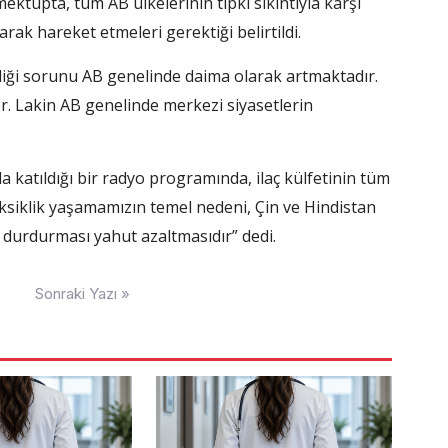
tupta, tüm AB ülkelerinin tıpkı sıkıntıyla karşı
larak hareket etmeleri gerektiği belirtildi.
iliği sorunu AB genelinde daima olarak artmaktadır.
r. Lakin AB genelinde merkezi siyasetlerin
katıldığı bir radyo programında, ilaç külfetinin tüm
siklik yaşamamızın temel nedeni, Çin ve Hindistan
durdurması yahut azaltmasıdır” dedi.
Sonraki Yazı »