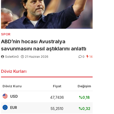
SPOR
ABD’nin hocası Avustralya
savunmasını nasıl aştıklarını anlattı
SoleKinG
21 Haziran 2026
0
14
Döviz Kurları
Döviz Kuru
Fiyat
Değişim
USD
47,7436
%0,18
EUR
55,2510
%0,32