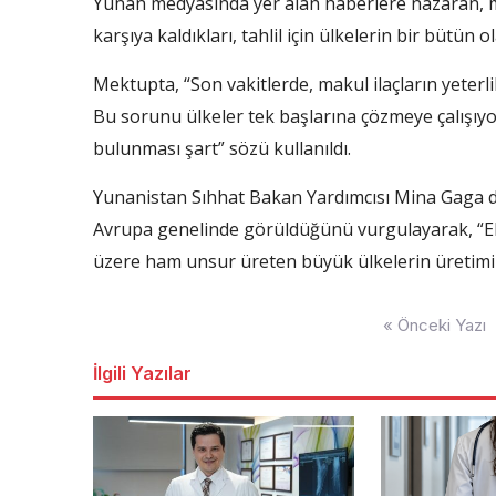
Yunan medyasında yer alan haberlere nazaran, mek
karşıya kaldıkları, tahlil için ülkelerin bir bütün o
Mektupta, “Son vakitlerde, makul ilaçların yeterl
Bu sorunu ülkeler tek başlarına çözmeye çalışıyo
bulunması şart” sözü kullanıldı.
Yunanistan Sıhhat Bakan Yardımcısı Mina Gaga da 
Avrupa genelinde görüldüğünü vurgulayarak, “Ek
üzere ham unsur üreten büyük ülkelerin üretimi 
Yazı
« Önceki Yazı
dolaşımı
İlgili Yazılar