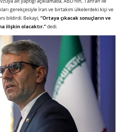
evzuya ait yaptığı açıklamada, ABD’nin, Tahran ile
ıkları gerekçesiyle İran ve birtakım ülkelerdeki kişi ve
nı bildirdi. Bekayi,
“Ortaya çıkacak sonuçların ve
a ilişkin olacaktır.”
dedi.