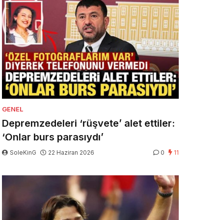
GENEL
Depremzedeleri ‘rüşvete’ alet ettiler:
‘Onlar burs parasıydı’
SoleKinG
22 Haziran 2026
0
11