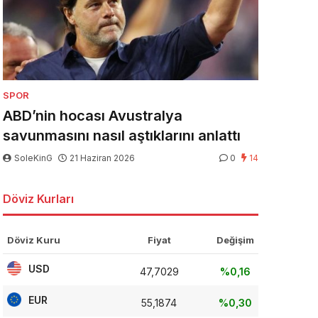
SPOR
ABD’nin hocası Avustralya
savunmasını nasıl aştıklarını anlattı
SoleKinG
21 Haziran 2026
0
14
Döviz Kurları
Döviz Kuru
Fiyat
Değişim
USD
47,7029
%0,16
EUR
55,1874
%0,30