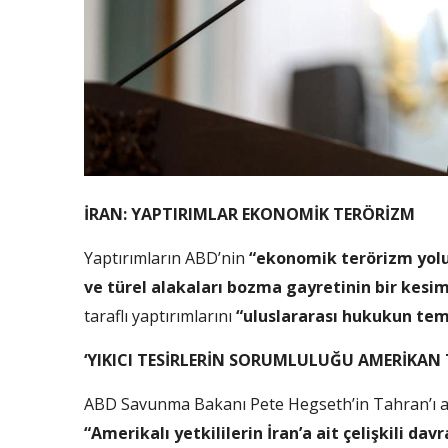
İRAN: YAPTIRIMLAR EKONOMİK TERÖRİZM
Yaptırımların ABD’nin
“ekonomik terörizm yoluy
ve türel alakaları bozma gayretinin bir kesi
taraflı yaptırımlarını
“uluslararası hukukun teme
‘YIKICI TESİRLERİN SORUMLULUĞU AMERİKAN 
ABD Savunma Bakanı Pete Hegseth’in Tahran’ı ask
“Amerikalı yetkililerin İran’a ait çelişkili dav