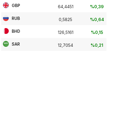
GBP
64,4451
%0,39
RUB
0,5825
%0,64
BHD
126,5161
%0,15
SAR
12,7054
%0,21