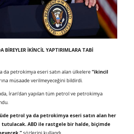
A BİREYLER İKİNCİL YAPTIRIMLARA TABİ
 da petrokimya eseri satın alan ülkelere
“ikincil
ına müsaade verilmeyeceğini bildirdi.
da, İran’dan yapılan tüm petrol ve petrokimya
ndu.
çüde petrol ya da petrokimya eseri satın alan her
i tutulacak. ABD ile rastgele bir halde, biçimde
meyecek.”
sözlerini kullandı.