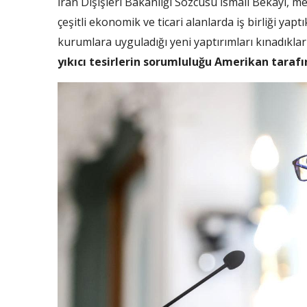
İran Dışişleri Bakanlığı Sözcüsü İsmail Bekayi, m
çeşitli ekonomik ve ticari alanlarda iş birliği yapt
kurumlara uyguladığı yeni yaptırımları kınadıkları
yıkıcı tesirlerin sorumluluğu Amerikan tarafın