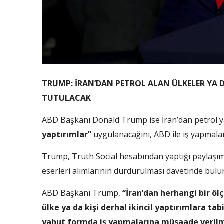
TRUMP: İRAN’DAN PETROL ALAN ÜLKELER YA D
TUTULACAK
ABD Başkanı Donald Trump ise İran’dan petrol ya
yaptırımlar”
uygulanacağını, ABD ile iş yapmalar
Trump, Truth Social hesabından yaptığı paylaşım
eserleri alımlarının durdurulması davetinde bulu
ABD Başkanı Trump,
“İran’dan herhangi bir öl
ülke ya da kişi derhal ikincil yaptırımlara tab
yahut formda iş yapmalarına müsaade veril