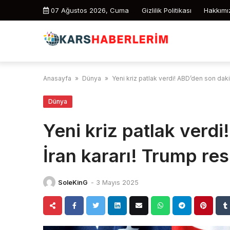
Skip
07 Ağustos 2026, Cuma
Gizlilik Politikası
Hakkımı
to
content
Anasayfa
»
Dünya
»
Yeni kriz patlak verdi! ABD’den son daki
Dünya
Yeni kriz patlak verd
İran kararı! Trump res
SoleKinG
-
3 Mayıs 2025