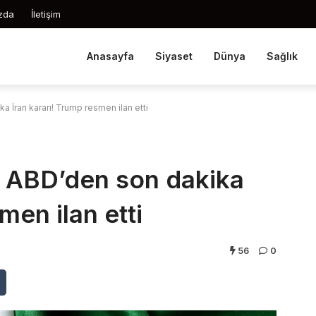
zda
İletişim
Anasayfa
Siyaset
Dünya
Sağlık
ka İran kararı! Trump resmen ilan etti
i! ABD’den son dakika
men ilan etti
56
0