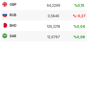
GBP
64,2299
%0,15
RUB
0,5846
%-0,27
BHD
126,2218
%0,04
SAR
12,6787
%0,08