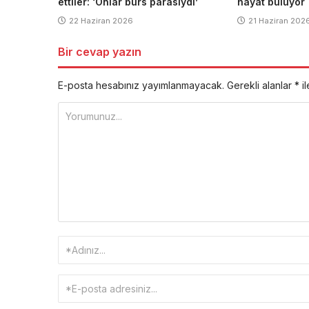
ettiler: ‘Onlar burs parasıydı’
hayat buluyor
22 Haziran 2026
21 Haziran 202
Bir cevap yazın
E-posta hesabınız yayımlanmayacak.
Gerekli alanlar
*
il