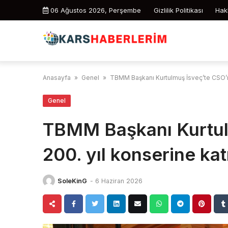
Skip
06 Ağustos 2026, Perşembe
Gizlilik Politikası
Hak
to
content
Anasayfa
»
Genel
»
TBMM Başkanı Kurtulmuş İsveç’te CSO’nu
Genel
TBMM Başkanı Kurtul
200. yıl konserine katı
SoleKinG
-
6 Haziran 2026