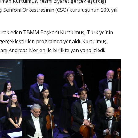
man Kurtulmuş, resmi ziyaret gerçekleştirdiği
ı Senfoni Orkestrasının (CSO) kuruluşunun 200. yılı
iştirak eden TBMM Başkanı Kurtulmuş, Türkiye’nin
gerçekleştirilen programda yer aldı. Kurtulmuş,
nı Andreas Norlen ile birlikte yan yana izledi.