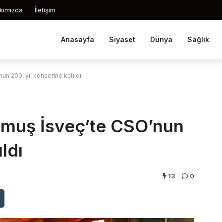
kımızda
İletişim
Anasayfa
Siyaset
Dünya
Sağlık
n 200. yıl konserine katıldı
muş İsveç’te CSO’nun
ldı
13
0