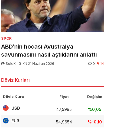
SPOR
ABD’nin hocası Avustralya
savunmasını nasıl aştıklarını anlattı
SoleKinG
21 Haziran 2026
0
14
Döviz Kurları
Döviz Kuru
Fiyat
Değişim
USD
47,5995
%0,05
EUR
54,9654
%-0,10