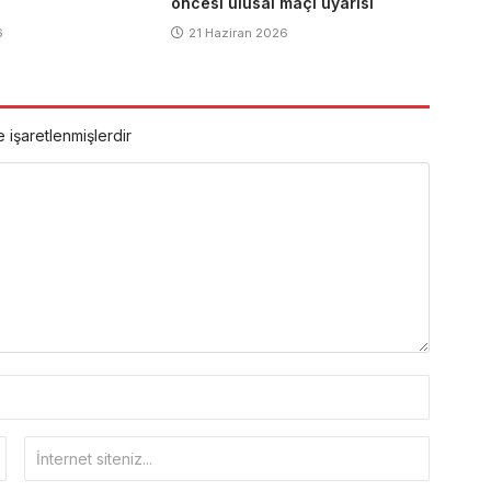
öncesi ulusal maçı uyarısı
6
21 Haziran 2026
e işaretlenmişlerdir