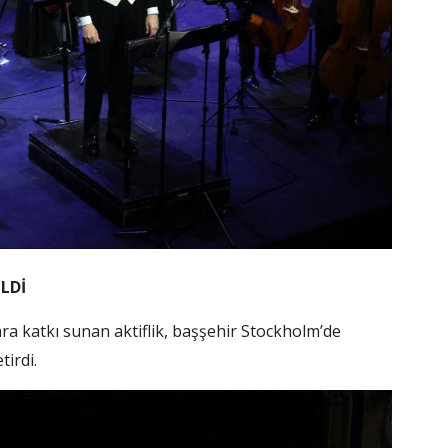
LDİ
ara katkı sunan aktiflik, başşehir Stockholm’de
tirdi.