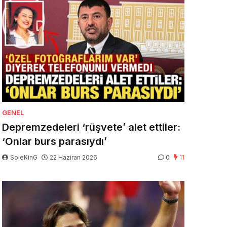
GENEL
Depremzedeleri ‘rüşvete’ alet ettiler:
‘Onlar burs parasıydı’
SoleKinG
22 Haziran 2026
0
11