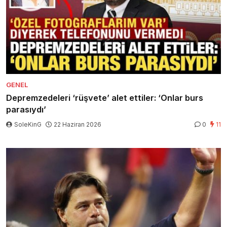
GENEL
Depremzedeleri ‘rüşvete’ alet ettiler: ‘Onlar burs
parasıydı’
SoleKinG
22 Haziran 2026
0
11