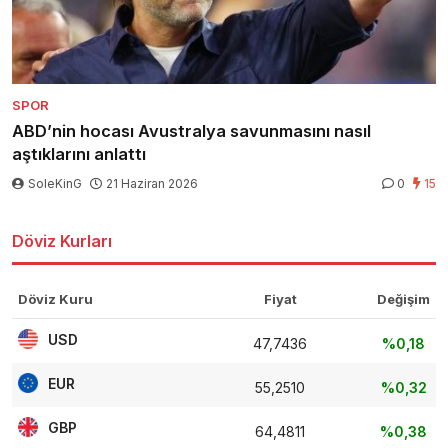
SPOR
ABD’nin hocası Avustralya savunmasını nasıl
aştıklarını anlattı
SoleKinG
21 Haziran 2026
0
15
Döviz Kurları
Döviz Kuru
Fiyat
Değişim
USD
47,7436
%0,18
EUR
55,2510
%0,32
GBP
64,4811
%0,38