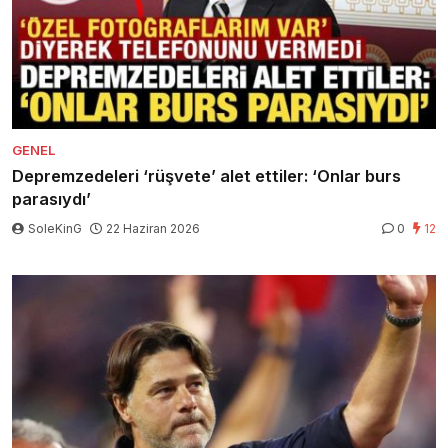
GENEL
Depremzedeleri ‘rüşvete’ alet ettiler: ‘Onlar burs
parasıydı’
SoleKinG
22 Haziran 2026
0
12