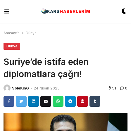
Skip
to
content
Anasayfa
»
Dünya
Dünya
Suriye’de istifa eden
diplomatlara çağrı!
SoleKinG
-
24 Nisan 2025
51
0