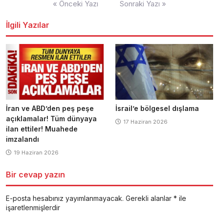
« Önceki Yazı
Sonraki Yazı »
dolaşımı
İlgili Yazılar
İran ve ABD’den peş peşe
İsrail’e bölgesel dışlama
açıklamalar! Tüm dünyaya
17 Haziran 2026
ilan ettiler! Muahede
imzalandı
19 Haziran 2026
Bir cevap yazın
E-posta hesabınız yayımlanmayacak.
Gerekli alanlar
*
ile
işaretlenmişlerdir