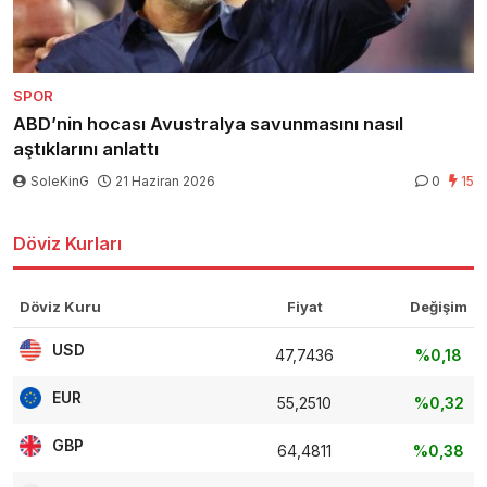
SPOR
ABD’nin hocası Avustralya savunmasını nasıl
aştıklarını anlattı
SoleKinG
21 Haziran 2026
0
15
Döviz Kurları
Döviz Kuru
Fiyat
Değişim
USD
47,7436
%0,18
EUR
55,2510
%0,32
GBP
64,4811
%0,38