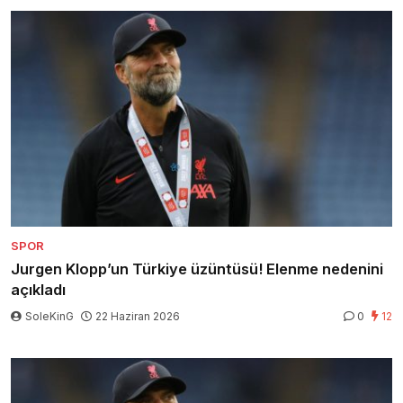
SPOR
Jurgen Klopp’un Türkiye üzüntüsü! Elenme nedenini
açıkladı
SoleKinG
22 Haziran 2026
0
12