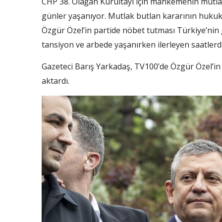
CHP 38. Olağan Kurultayı için mahkemenin mutlak 
günler yaşanıyor. Mutlak butlan kararının hukuk 
Özgür Özel’in partide nöbet tutması Türkiye’ni
tansiyon ve arbede yaşanırken ilerleyen saatlerd
Gazeteci Barış Yarkadaş, TV100’de Özgür Özel’in 
aktardı.