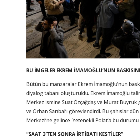
BU İMGELER EKREM İMAMOĞLU’NUN BASKISI
Bütün bu manzaralar Ekrem İmamoğlu’nun baskıs
diyalog tabanı oluşturuldu. Ekrem İmamoğlu talim
Merkez ismine Suat Özçağdaş ve Murat Buyruk gör
ve Orhan Sarıbal’ı görevlendirdi. Bu şahıslar dü
Merkezi’ne gelince Yetenekli Polat’a bu durumu
“SAAT 3’TEN SONRA İRTİBATI KESTİLER”