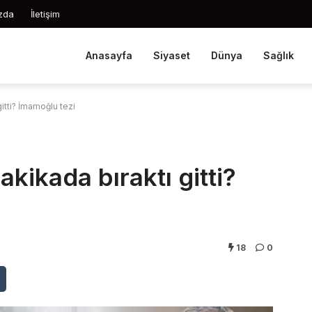
zda
İletişim
Anasayfa
Siyaset
Dünya
Sağlık
itti? İmamoğlu tezi
kikada bıraktı gitti?
18
0