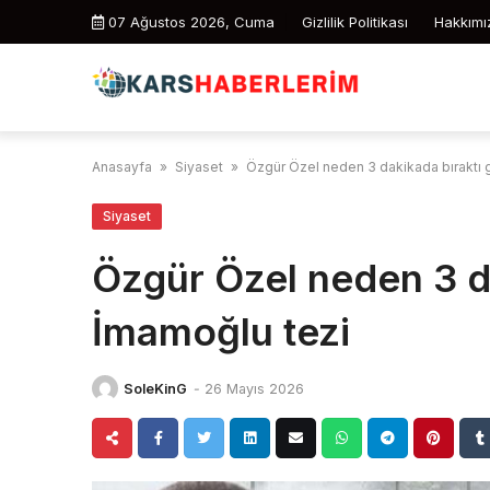
Skip
07 Ağustos 2026, Cuma
Gizlilik Politikası
Hakkımı
to
content
Anasayfa
»
Siyaset
»
Özgür Özel neden 3 dakikada bıraktı g
Siyaset
Özgür Özel neden 3 da
İmamoğlu tezi
SoleKinG
-
26 Mayıs 2026