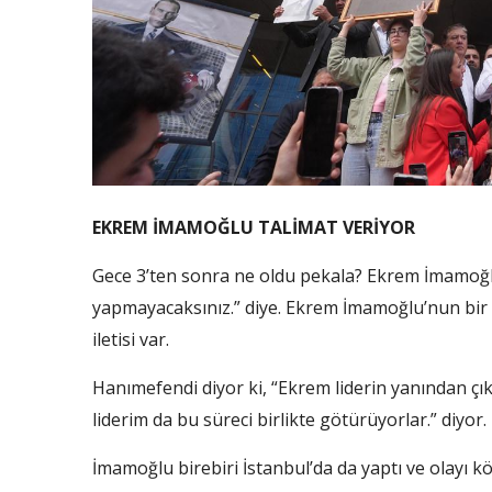
EKREM İMAMOĞLU TALİMAT VERİYOR
Gece 3’ten sonra ne oldu pekala? Ekrem İmamoğlu
yapmayacaksınız.” diye. Ekrem İmamoğlu’nun bir av
iletisi var.
Hanımefendi diyor ki, “Ekrem liderin yanından çı
liderim da bu süreci birlikte götürüyorlar.” diyor.
İmamoğlu birebiri İstanbul’da da yaptı ve olayı k