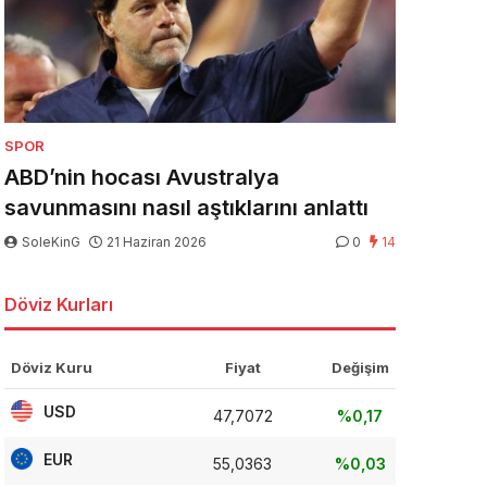
SPOR
ABD’nin hocası Avustralya
savunmasını nasıl aştıklarını anlattı
SoleKinG
21 Haziran 2026
0
14
Döviz Kurları
Döviz Kuru
Fiyat
Değişim
USD
47,7072
%0,17
EUR
55,0363
%0,03