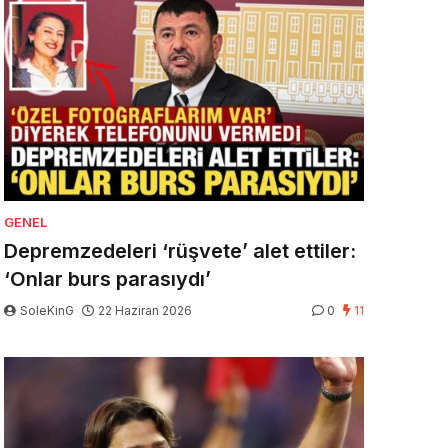
GENEL
Depremzedeleri ‘rüşvete’ alet ettiler:
‘Onlar burs parasıydı’
SoleKinG
22 Haziran 2026
0
11