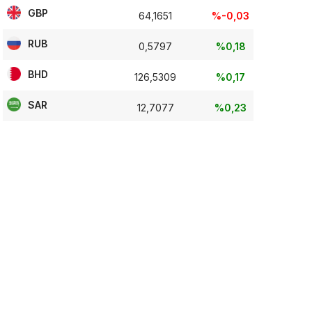
GBP
64,1651
%-0,03
RUB
0,5797
%0,18
BHD
126,5309
%0,17
SAR
12,7077
%0,23