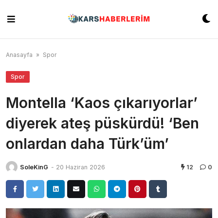
Skip
to
content
Anasayfa
»
Spor
Spor
Montella ‘Kaos çıkarıyorlar’
diyerek ateş püskürdü! ‘Ben
onlardan daha Türk’üm’
SoleKinG
-
20 Haziran 2026
12
0