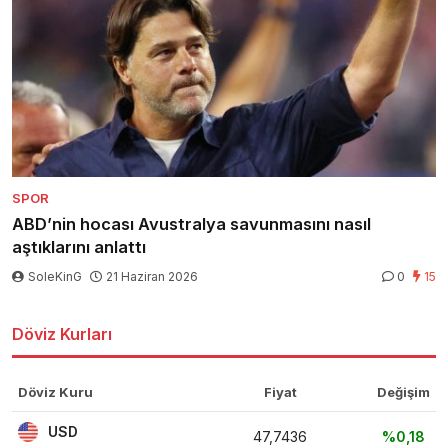
SPOR
ABD’nin hocası Avustralya savunmasını nasıl
aştıklarını anlattı
SoleKinG
21 Haziran 2026
0
15
Döviz Kurları
Döviz Kuru
Fiyat
Değişim
USD
47,7436
%0,18