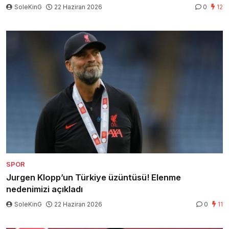
SoleKinG
22 Haziran 2026
0
12
SPOR
Jurgen Klopp’un Türkiye üzüntüsü! Elenme
nedenimizi açıkladı
SoleKinG
22 Haziran 2026
0
11