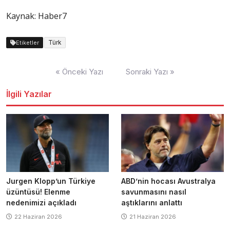
Kaynak: Haber7
Türk
Etiketler
Yazı
« Önceki Yazı
Sonraki Yazı »
dolaşımı
İlgili Yazılar
Jurgen Klopp’un Türkiye
ABD’nin hocası Avustralya
üzüntüsü! Elenme
savunmasını nasıl
nedenimizi açıkladı
aştıklarını anlattı
22 Haziran 2026
21 Haziran 2026