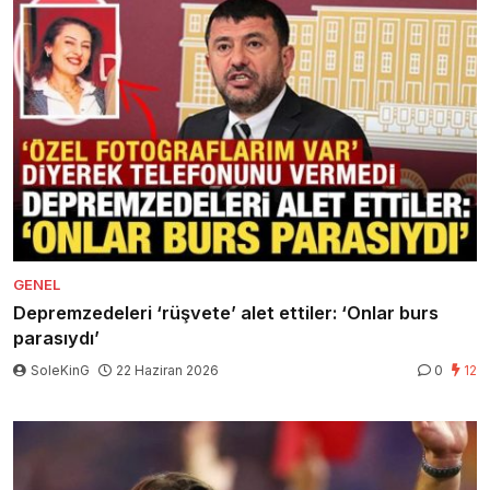
GENEL
Depremzedeleri ‘rüşvete’ alet ettiler: ‘Onlar burs
parasıydı’
SoleKinG
22 Haziran 2026
0
12