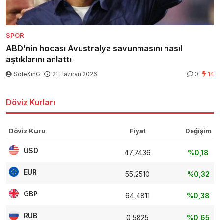
SPOR
ABD’nin hocası Avustralya savunmasını nasıl
aştıklarını anlattı
SoleKinG
21 Haziran 2026
0
14
Döviz Kurları
Döviz Kuru
Fiyat
Değişim
USD
47,7436
%0,18
EUR
55,2510
%0,32
GBP
64,4811
%0,38
RUB
0,5825
%0,65