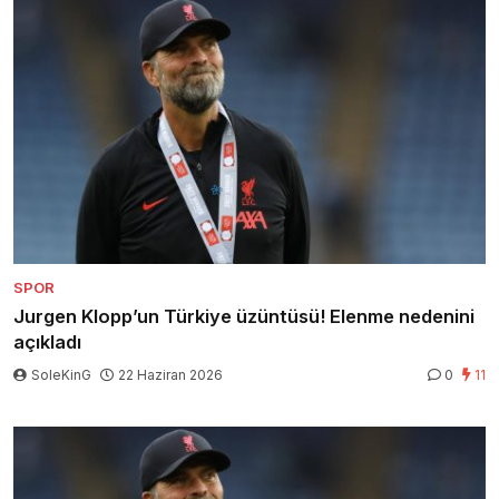
SPOR
Jurgen Klopp’un Türkiye üzüntüsü! Elenme nedenini
açıkladı
SoleKinG
22 Haziran 2026
0
11