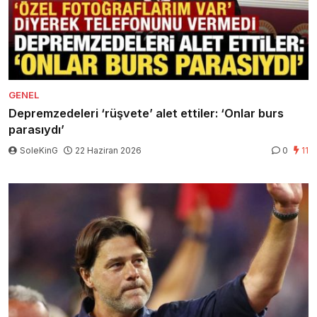
GENEL
Depremzedeleri ‘rüşvete’ alet ettiler: ‘Onlar burs
parasıydı’
SoleKinG
22 Haziran 2026
0
11