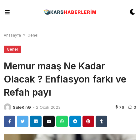
Skip
to
content
Anasayfa
»
Genel
Genel
Memur maaş Ne Kadar
Olacak ? Enflasyon farkı ve
Refah payı
SoleKinG
-
2 Ocak 2023
76
0