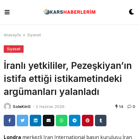
Skip
to
content
Anasayfa
»
Siyaset
Siyaset
İranlı yetkililer, Pezeşkiyan’ın
istifa ettiği istikametindeki
argümanları yalanladı
SoleKinG
-
2 Haziran 2026
14
0
Londra
merkezli Iran International basın kuruluşu İran