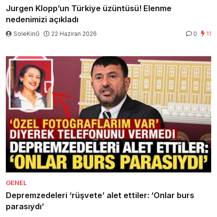
Jurgen Klopp’un Türkiye üzüntüsü! Elenme
nedenimizi açıkladı
SoleKinG
22 Haziran 2026
0
11
GENEL
Depremzedeleri ‘rüşvete’ alet ettiler: ‘Onlar burs
parasıydı’