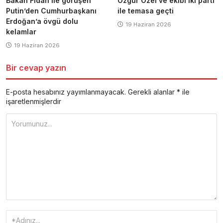
Bakan Fidan ile görüşen
Özgür Özel ve ekibi iki parti
Putin’den Cumhurbaşkanı
ile temasa geçti
Erdoğan’a övgü dolu
19 Haziran 2026
kelamlar
19 Haziran 2026
Bir cevap yazın
E-posta hesabınız yayımlanmayacak.
Gerekli alanlar
*
ile
işaretlenmişlerdir