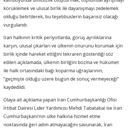
kamuoyunda ümitsizlik oluşturmak, toplumsal ayrışmayı
körüklemek ve ulusal birlik ile dayanışmayı zedelemek
olduğu belirtilerek, bu teşebbüslerin başarısız olacağı
vurgulandı.
İran halkının kritik periyotlarda, görüş ayrılıklarına
karşın, ulusal çıkarları ve ülkenin onurunu korumak için
birlik içinde hareket ettiğini tekraren gösterdiği söz
edilen açıklamada, ülkenin birliğini bozma ve hükümet
ile halk ortasındaki bağı koparma uğraşlarının,
“geçmişte olduğu üzere bugün de sonuç vermeyeceği”
kaydedildi.
Olaya ait açıklama yapan İran Cumhurbaşkanlığı Ofisi
İrtibat Dairesi Lider Yardımcısı Mehdi Tabatabai ise İran
Cumhurbaşkanı’nın ülke halkına hizmet etme
noktasında geri adım atmayacağını savunarak, İran