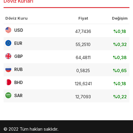
Döviz Kurları
Döviz Kuru
Fiyat
Değişim
USD
47,7436
%0,18
EUR
55,2510
%0,32
GBP
64,4811
%0,38
RUB
0,5825
%0,65
BHD
126,6241
%0,18
SAR
12,7093
%0,22
© 2022 Tüm hakları saklıdır.