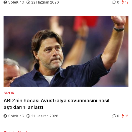
SoleKinG
22 Haziran 2026
0
12
SPOR
ABD’nin hocası Avustralya savunmasını nasıl
aştıklarını anlattı
SoleKinG
21 Haziran 2026
0
15