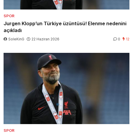
SPOR
Jurgen Klopp’un Türkiye üzüntüsü! Elenme nedenini
açıkladı
SoleKinG
22 Haziran 2026
0
12
SPOR