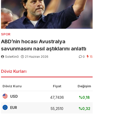
SPOR
ABD’nin hocası Avustralya
savunmasını nasıl aştıklarını anlattı
SoleKinG
21 Haziran 2026
0
15
Döviz Kurları
Döviz Kuru
Fiyat
Değişim
USD
47,7436
%0,18
EUR
55,2510
%0,32