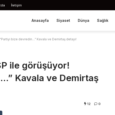
zda
İletişim
Anasayfa
Siyaset
Dünya
Sağlık
“Partiyi bize devredin…” Kavala ve Demirtaş detayı!
P ile görüşüyor!
in…” Kavala ve Demirtaş
12
0