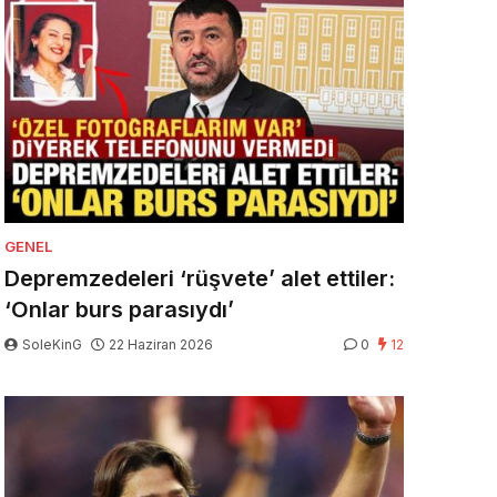
GENEL
Depremzedeleri ‘rüşvete’ alet ettiler:
‘Onlar burs parasıydı’
SoleKinG
22 Haziran 2026
0
12