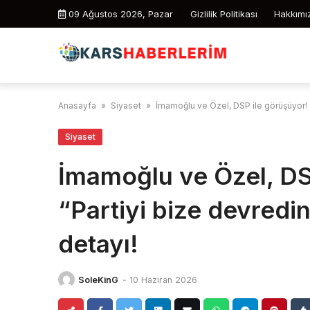
Skip
09 Ağustos 2026, Pazar
Gizlilik Politikası
Hakkımı
to
content
Anasayfa
»
Siyaset
»
İmamoğlu ve Özel, DSP ile görüşüyor! 
Siyaset
İmamoğlu ve Özel, DS
“Partiyi bize devred
detayı!
SoleKinG
-
10 Haziran 2026