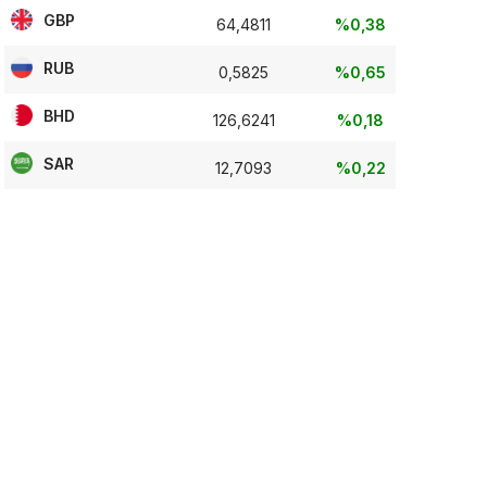
GBP
64,4811
%0,38
RUB
0,5825
%0,65
BHD
126,6241
%0,18
SAR
12,7093
%0,22