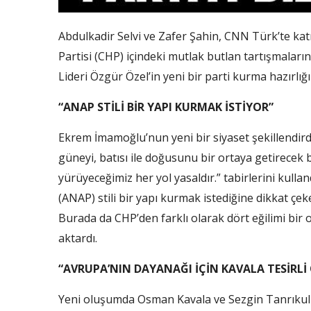
Abdulkadir Selvi ve Zafer Şahin, CNN Türk’te kat
Partisi (CHP) içindeki mutlak butlan tartışmal
Lideri Özgür Özel’in yeni bir parti kurma hazırlığı
“ANAP STİLİ BİR YAPI KURMAK İSTİYOR”
Ekrem İmamoğlu’nun yeni bir siyaset şekillendirdi
güneyi, batısı ile doğusunu bir ortaya getirecek
yürüyeceğimiz her yol yasaldır.” tabirlerini kulla
(ANAP) stili bir yapı kurmak istediğine dikkat çek
Burada da CHP’den farklı olarak dört eğilimi bir o
aktardı.
“AVRUPA’NIN DAYANAĞI İÇİN KAVALA TESİRLİ 
Yeni oluşumda Osman Kavala ve Sezgin Tanrıkulu ü