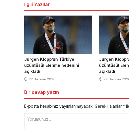
İlgili Yazılar
Jurgen Klopp’un Türkiye
Jurgen Klopp’
üzüntüsü! Elenme nedenini
üzüntüsü! Ele
açıkladı
açıkladı
22 Haziran 2026
22 Haziran 202
Bir cevap yazın
E-posta hesabınız yayımlanmayacak.
Gerekli alanlar
*
il