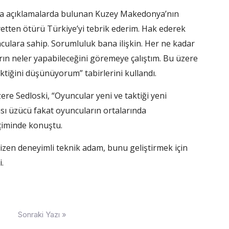
da açıklamalarda bulunan Kuzey Makedonya’nın
yetten ötürü Türkiye’yi tebrik ederim. Hak ederek
nculara sahip. Sorumluluk bana ilişkin. Her ne kadar
rın neler yapabileceğini göremeye çalıştım. Bu üzere
iğini düşünüyorum” tabirlerini kullandı.
ere Sedloski, “Oyuncular yeni ve taktiği yeni
ası üzücü fakat oyuncuların ortalarında
içiminde konuştu.
çizen deneyimli teknik adam, bunu geliştirmek için
.
Sonraki Yazı »