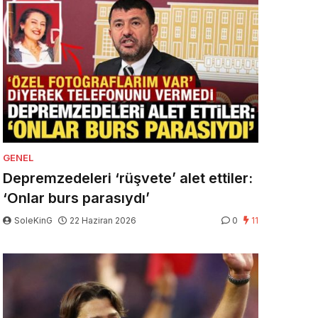
GENEL
Depremzedeleri ‘rüşvete’ alet ettiler:
‘Onlar burs parasıydı’
SoleKinG
22 Haziran 2026
0
11