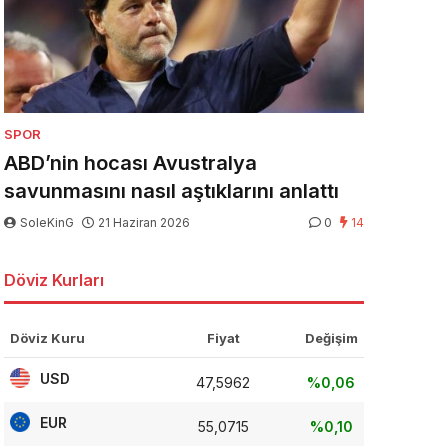
SPOR
ABD’nin hocası Avustralya
savunmasını nasıl aştıklarını anlattı
SoleKinG
21 Haziran 2026
0
14
Döviz Kurları
Döviz Kuru
Fiyat
Değişim
USD
47,5962
%0,06
EUR
55,0715
%0,10