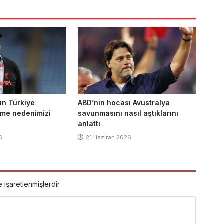
un Türkiye
ABD’nin hocası Avustralya
nme nedenimizi
savunmasını nasıl aştıklarını
anlattı
6
21 Haziran 2026
e işaretlenmişlerdir