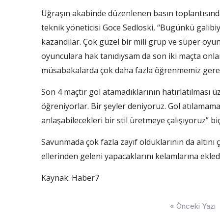
Uğraşın akabinde düzenlenen basın toplantısın
teknik yöneticisi Goce Sedloski, “Bugünkü galibi
kazandılar. Çok güzel bir mili grup ve süper oyu
oyunculara hak tanıdıysam da son iki maçta onla
müsabakalarda çok daha fazla öğrenmemiz gerekt
Son 4 maçtır gol atamadıklarının hatırlatılması üz
öğreniyorlar. Bir şeyler deniyoruz. Gol atılamam
anlaşabilecekleri bir stil üretmeye çalışıyoruz” b
Savunmada çok fazla zayıf olduklarının da altını 
ellerinden geleni yapacaklarını kelamlarına ekledi
Kaynak: Haber7
Yazı
« Önceki Yazı
dolaşımı