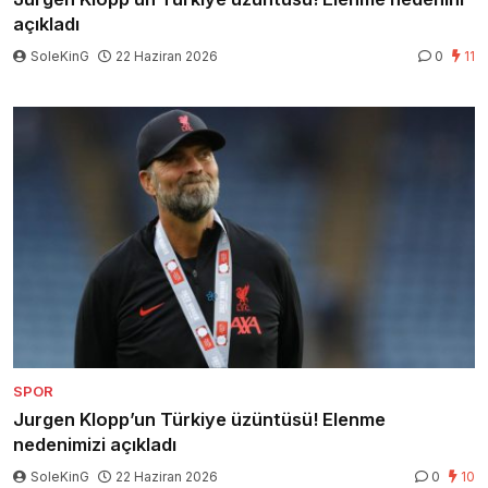
açıkladı
SoleKinG
22 Haziran 2026
0
11
SPOR
Jurgen Klopp’un Türkiye üzüntüsü! Elenme
nedenimizi açıkladı
SoleKinG
22 Haziran 2026
0
10