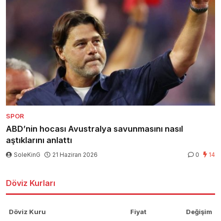
SPOR
ABD’nin hocası Avustralya savunmasını nasıl
aştıklarını anlattı
SoleKinG
21 Haziran 2026
0
14
Döviz Kurları
Döviz Kuru
Fiyat
Değişim