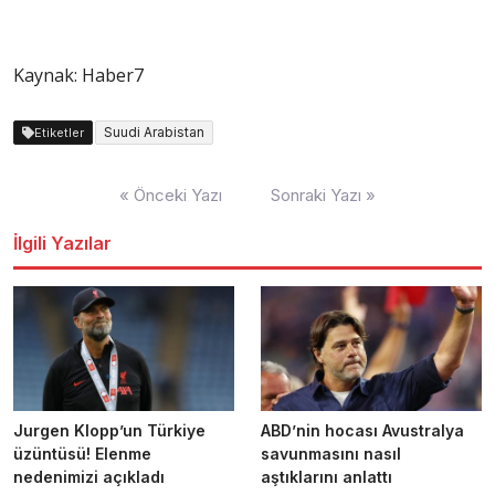
Kaynak: Haber7
Suudi Arabistan
Etiketler
Yazı
« Önceki Yazı
Sonraki Yazı »
dolaşımı
İlgili Yazılar
Jurgen Klopp’un Türkiye
ABD’nin hocası Avustralya
üzüntüsü! Elenme
savunmasını nasıl
nedenimizi açıkladı
aştıklarını anlattı