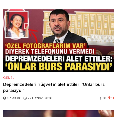
GENEL
Depremzedeleri ‘rüşvete’ alet ettiler: ‘Onlar burs
parasıydı’
SoleKinG
22 Haziran 2026
0
11