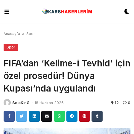
Skip
to
content
Anasayfa
»
Spor
Spor
FIFA’dan ‘Kelime-i Tevhid’ için
özel prosedür! Dünya
Kupası’nda uygulandı
SoleKinG
-
18 Haziran 2026
12
0