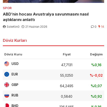
SPOR
ABD’nin hocası Avustralya savunmasını nasıl
aştıklarını anlattı
SoleKinG
21 Haziran 2026
0
14
Döviz Kurları
Döviz Kuru
Fiyat
Değişim
USD
47,7131
%0,16
EUR
55,0250
%-0,02
GBP
64,2495
%0,07
RUB
0,5840
%0,92
BHD
126,5465
%0,16