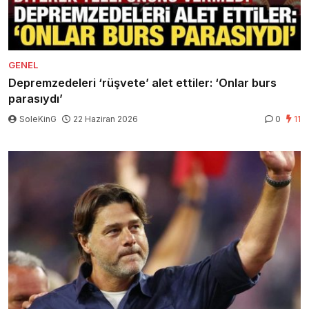
GENEL
Depremzedeleri ‘rüşvete’ alet ettiler: ‘Onlar burs
parasıydı’
SoleKinG
22 Haziran 2026
0
11