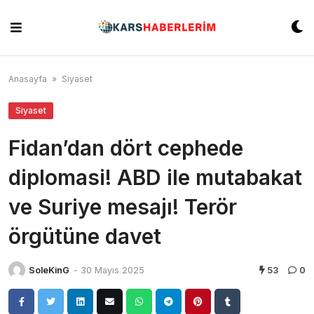
Skip
to
content
Anasayfa
»
Siyaset
Siyaset
Fidan’dan dört cephede
diplomasi! ABD ile mutabakat
ve Suriye mesajı! Terör
örgütüne davet
SoleKinG
-
30 Mayıs 2025
53
0