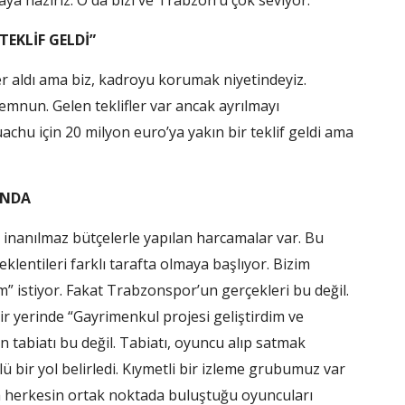
ya hazırız. O da bizi ve Trabzon’u çok seviyor.
EKLİF GELDİ”
r aldı ama biz, kadroyu korumak niyetindeyiz.
emnun. Gelen teklifler var ancak ayrılmayı
u için 20 milyon euro’ya yakın bir teklif geldi ama
INDA
da inanılmaz bütçelerle yapılan harcamalar var. Bu
lentileri farklı tarafta olmaya başlıyor. Bizim
lım” istiyor. Fakat Trabzonspor’un gerçekleri bu değil.
 yerinde “Gayrimenkul projesi geliştirdim ve
n tabiatı bu değil. Tabiatı, oyuncu alıp satmak
 bir yol belirledi. Kıymetli bir izleme grubumuz var
la herkesin ortak noktada buluştuğu oyuncuları