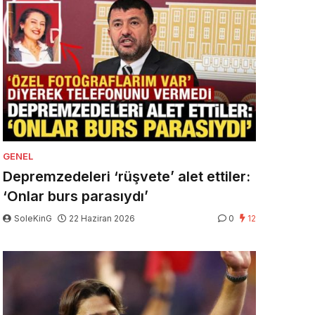
GENEL
Depremzedeleri ‘rüşvete’ alet ettiler:
‘Onlar burs parasıydı’
SoleKinG
22 Haziran 2026
0
12