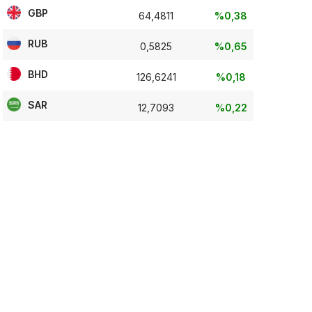
GBP
64,4811
%0,38
RUB
0,5825
%0,65
BHD
126,6241
%0,18
SAR
12,7093
%0,22