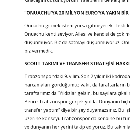
kalacağını düşünüyorum. Taleplerini de karşılama
“ONUACHU’YA 20 MİLYON EURO’YA YAKIN BİR T
Onuachu gitmek istemiyorsa gitmeyecek. Teklifle
Onuachu kenti seviyor. Ailesi ve kendisi de çok m
düşünmüyor. Biz de satmayı düşünmüyoruz. Onuach
biz vermedik.
SCOUT TAKIMI VE TRANSFER STRATEJİSİ HAKK
Trabzonspor’daki 9. yılım. Son 2 yıldır iki kadro
harcamaları gördüğümüz vakit da taraftarların bek
taraftarımız da “Yıldızlar gelsin, bu sayılara çıka
Bence Trabzonspor gerçek yolda. Dünyanın hiçbir
transfer yaptım” diye bir şey duyamazsınız. Bu işi
üzerine konseyi. Trabzonspor da kendine bu türlü
ve dünyanın her yerini takip ediyoruz. Bu takım