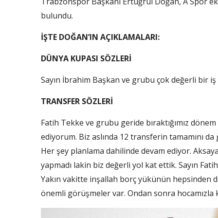
Trabzonspor Başkanı Ertuğrul Doğan, A Spor ek
bulundu.
İŞTE DOĞAN’IN AÇIKLAMALARI:
DÜNYA KUPASI SÖZLERİ
Sayın İbrahim Başkan ve grubu çok değerli bir i
TRANSFER SÖZLERİ
Fatih Tekke ve grubu geride bıraktığımız dönem ço
ediyorum. Biz aslında 12 transferin tamamını da ge
Her şey planlama dahilinde devam ediyor. Aksayan
yapmadı lakin biz değerli yol kat ettik. Sayın Fat
Yakın vakitte inşallah borç yükünün hepsinden d
önemli görüşmeler var. Ondan sonra hocamızla 