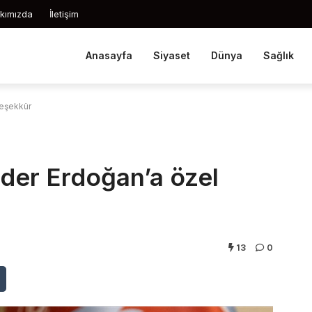
kımızda
İletişim
Anasayfa
Siyaset
Dünya
Sağlık
teşekkür
ider Erdoğan’a özel
13
0