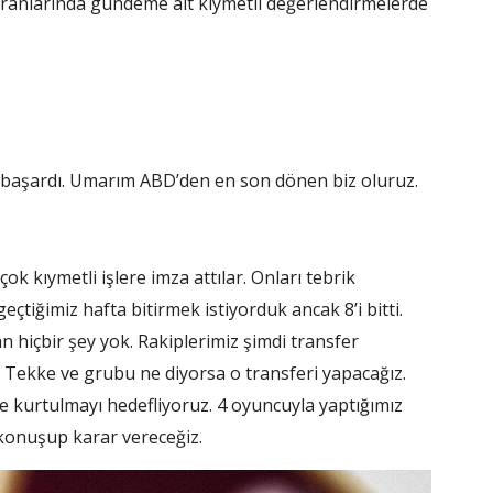
ranlarında gündeme ait kıymetli değerlendirmelerde
ş başardı. Umarım ABD’den en son dönen biz oluruz.
k kıymetli işlere imza attılar. Onları tebrik
çtiğimiz hafta bitirmek istiyorduk ancak 8’i bitti.
 hiçbir şey yok. Rakiplerimiz şimdi transfer
ih Tekke ve grubu ne diyorsa o transferi yapacağız.
e kurtulmayı hedefliyoruz. 4 oyuncuyla yaptığımız
konuşup karar vereceğiz.