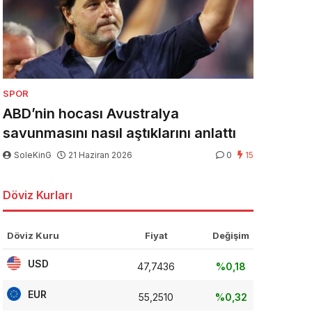
SPOR
ABD’nin hocası Avustralya
savunmasını nasıl aştıklarını anlattı
SoleKinG
21 Haziran 2026
0
15
Döviz Kurları
Döviz Kuru
Fiyat
Değişim
USD
47,7436
%0,18
EUR
55,2510
%0,32