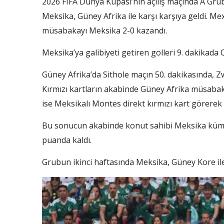
2026 FIFA Dünya Kupası’nın açılış maçında A Gru
Meksika, Güney Afrika ile karşı karşıya geldi. Me
müsabakayı Meksika 2-0 kazandı.
Meksika’ya galibiyeti getiren golleri 9. dakikada
Güney Afrika’da Sithole maçın 50. dakikasında, Z
Kırmızı kartların akabinde Güney Afrika müsabak
ise Meksikalı Montes direkt kırmızı kart görerek 
Bu sonucun akabinde konut sahibi Meksika kümed
puanda kaldı.
Grubun ikinci haftasında Meksika, Güney Kore ile