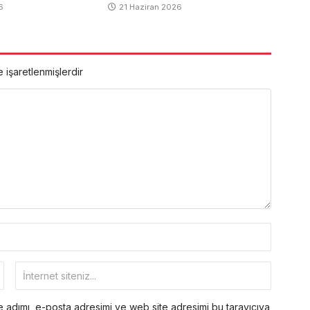
6
21 Haziran 2026
e işaretlenmişlerdir
 adımı, e-posta adresimi ve web site adresimi bu tarayıcıya