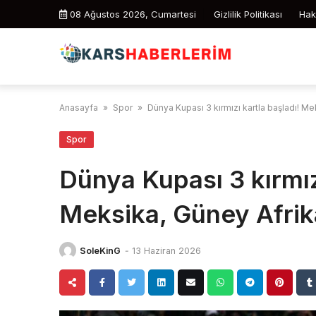
Skip
08 Ağustos 2026, Cumartesi
Gizlilik Politikası
Hak
to
content
Anasayfa
»
Spor
»
Dünya Kupası 3 kırmızı kartla başladı! M
Spor
Dünya Kupası 3 kırmız
Meksika, Güney Afrik
SoleKinG
-
13 Haziran 2026