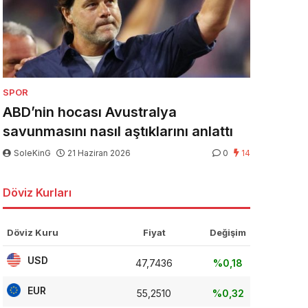
SPOR
ABD’nin hocası Avustralya
savunmasını nasıl aştıklarını anlattı
SoleKinG
21 Haziran 2026
0
14
Döviz Kurları
Döviz Kuru
Fiyat
Değişim
USD
47,7436
%0,18
EUR
55,2510
%0,32