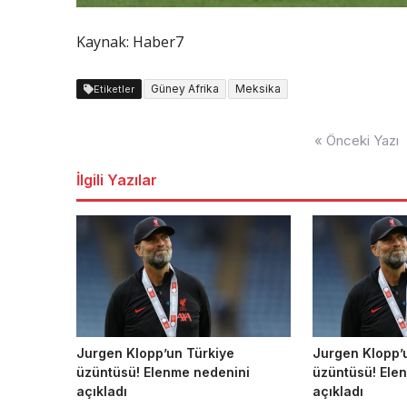
Kaynak: Haber7
Güney Afrika
Meksika
Etiketler
Yazı
« Önceki Yazı
dolaşımı
İlgili Yazılar
Jurgen Klopp’un Türkiye
Jurgen Klopp’
üzüntüsü! Elenme nedenini
üzüntüsü! Ele
açıkladı
açıkladı