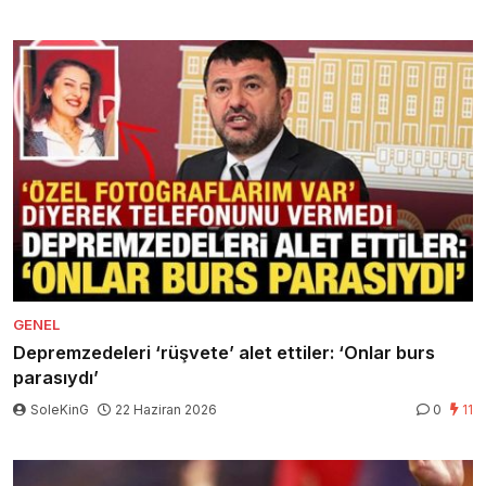
GENEL
Depremzedeleri ‘rüşvete’ alet ettiler: ‘Onlar burs
parasıydı’
SoleKinG
22 Haziran 2026
0
11