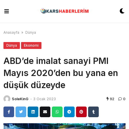
Skip
to
content
Anasayfa
»
Dünya
Dünya
Ekonomi
ABD’de imalat sanayi PMI
Mayıs 2020’den bu yana en
düşük düzeyde
SoleKinG
-
3 Ocak 2023
92
0