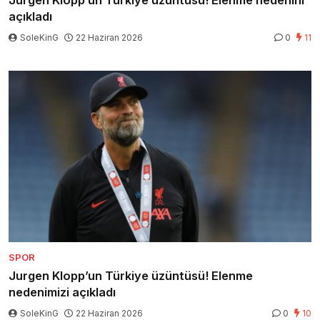
Jurgen Klopp’un Türkiye üzüntüsü! Elenme nedenini
açıkladı
SoleKinG
22 Haziran 2026
0
11
SPOR
Jurgen Klopp’un Türkiye üzüntüsü! Elenme
nedenimizi açıkladı
SoleKinG
22 Haziran 2026
0
10