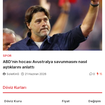
SPOR
ABD’nin hocası Avustralya savunmasını nasıl
aştıklarını anlattı
SoleKinG
21 Haziran 2026
0
15
Döviz Kurları
Döviz Kuru
Fiyat
Değişim