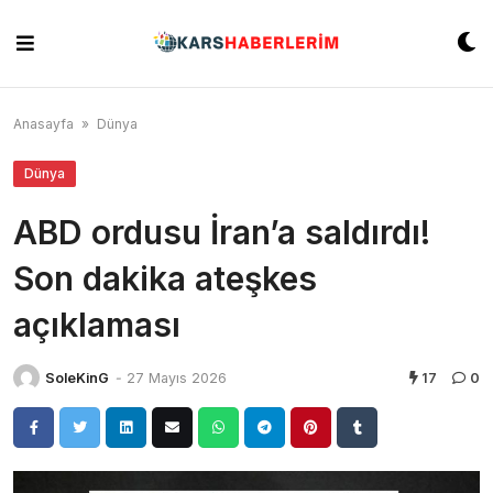
Skip
to
content
Anasayfa
»
Dünya
Dünya
ABD ordusu İran’a saldırdı!
Son dakika ateşkes
açıklaması
SoleKinG
-
27 Mayıs 2026
17
0