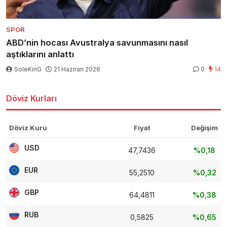
SPOR
ABD’nin hocası Avustralya savunmasını nasıl
aştıklarını anlattı
SoleKinG
21 Haziran 2026
0
14
Döviz Kurları
Döviz Kuru
Fiyat
Değişim
USD
47,7436
%0,18
EUR
55,2510
%0,32
GBP
64,4811
%0,38
RUB
0,5825
%0,65