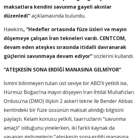
maksatlara kendini savunma gayeli akınlar
düzenledi”
açıklamasında bulundu.
Hawkins
, “Hedefler ortasında füze üsleri ve mayın
döşemeye çalışan İran tekneleri vardı. CENTCOM,
devam eden ateşkes sırasında itidalli davranarak
güçlerini savunmaya devam ediyor”
sözlerini kullandı.
“ATEŞKESİN SONA ERDİĞİ MANASINA GELMİYOR”
İsmini bilinmeyen tutan üst seviye bir ABD’li yetkili ise,
Hürmüz Boğazı’na mayın döşeyen İran İhtilal Muhafızları
Ordusu’na (DMO) ilişkin 2 askeri tekne ile Bender Abbas
kentindeki bir füze üssünün maksat alındığı bilgisini
paylaştı. Kelam konusu yetkili, taarruzların “savunma
amaçlı” olduğunu yinelerken, iki farklı kaynak da
yaşanan gelişmelerin “ateşkesin sona erdiği manasına