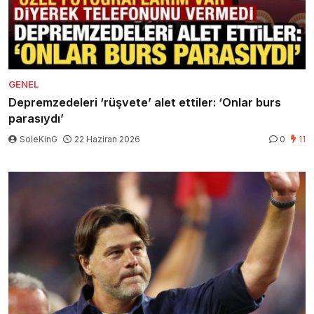
GENEL
Depremzedeleri ‘rüşvete’ alet ettiler: ‘Onlar burs
parasıydı’
SoleKinG
22 Haziran 2026
0
11