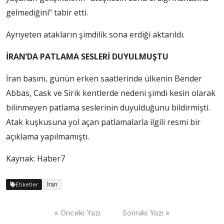
gelmediğini” tabir etti.
Ayrıyeten atakların şimdilik sona erdiği aktarıldı.
İRAN’DA PATLAMA SESLERİ DUYULMUŞTU
İran basını, günün erken saatlerinde ülkenin Bender
Abbas, Cask ve Sirik kentlerde nedeni şimdi kesin olarak
bilinmeyen patlama seslerinin duyulduğunu bildirmişti.
Atak kuşkusuna yol açan patlamalarla ilgili resmi bir
açıklama yapılmamıştı.
Kaynak: Haber7
İran
Etiketler
Yazı
« Önceki Yazı
Sonraki Yazı »
dolaşımı