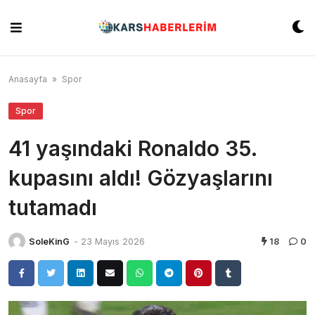
Skip
to
content
Anasayfa
»
Spor
Spor
41 yaşındaki Ronaldo 35.
kupasını aldı! Gözyaşlarını
tutamadı
SoleKinG
-
23 Mayıs 2026
18
0