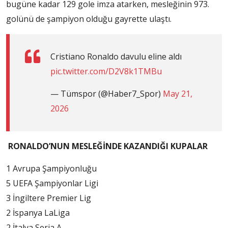
bugüne kadar 129 gole imza atarken, mesleğinin 973.
golünü de şampiyon olduğu gayrette ulaştı.
Cristiano Ronaldo davulu eline aldı
pic.twitter.com/D2V8k1TMBu
— Tümspor (@Haber7_Spor)
May 21,
2026
RONALDO’NUN MESLEĞİNDE KAZANDIĞI KUPALAR
1 Avrupa Şampiyonluğu
5 UEFA Şampiyonlar Ligi
3 İngiltere Premier Lig
2 İspanya LaLiga
2 İtalya Seria A