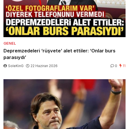
GENEL
Depremzedeleri ‘rüşvete’ alet ettiler: ‘Onlar burs
parasıydı’
SoleKinG
22 Haziran 2026
0
11