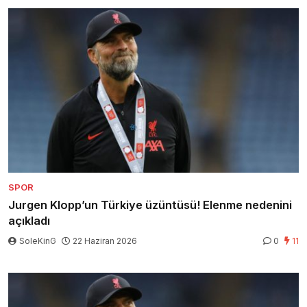
SPOR
Jurgen Klopp’un Türkiye üzüntüsü! Elenme nedenini
açıkladı
SoleKinG
22 Haziran 2026
0
11