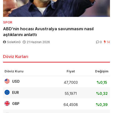
SPOR
ABD’nin hocası Avustralya savunmasını nasıl
aştıklarını anlattı
SoleKinG
21 Haziran 2026
0
14
Döviz Kurları
Döviz Kuru
Fiyat
Değişim
USD
47,7003
%0,15
EUR
55,1971
%0,32
GBP
64,4508
%0,39