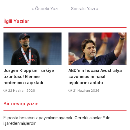
Yazı
« Önceki Yazı
Sonraki Yazı »
dolaşımı
İlgili Yazılar
Jurgen Klopp’un Türkiye
ABD’nin hocası Avustralya
üzüntüsü! Elenme
savunmasını nasıl
nedenimizi açıkladı
aştıklarını anlattı
22 Haziran 2026
21 Haziran 2026
Bir cevap yazın
E-posta hesabınız yayımlanmayacak.
Gerekli alanlar
*
ile
işaretlenmişlerdir