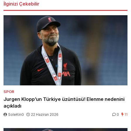
İlginizi Çekebilir
SPOR
Jurgen Klopp’un Türkiye üzüntüsü! Elenme nedenini
açıkladı
SoleKinG
22 Haziran 2026
0
11