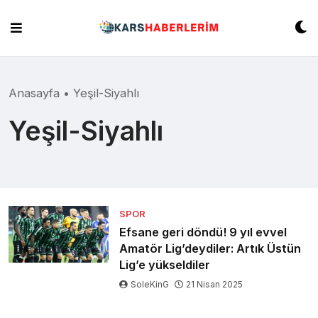
Skip
to
content
Anasayfa
•
Yeşil-Siyahlı
Yeşil-Siyahlı
SPOR
Efsane geri döndü! 9 yıl evvel
Amatör Lig’deydiler: Artık Üstün
Lig’e yükseldiler
SoleKinG
21 Nisan 2025