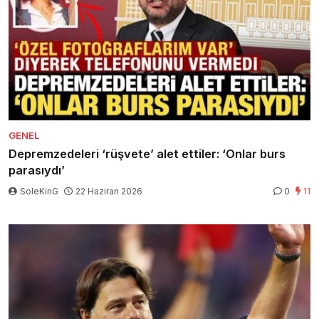
GENEL
Depremzedeleri ‘rüşvete’ alet ettiler: ‘Onlar burs
parasıydı’
SoleKinG
22 Haziran 2026
0
11