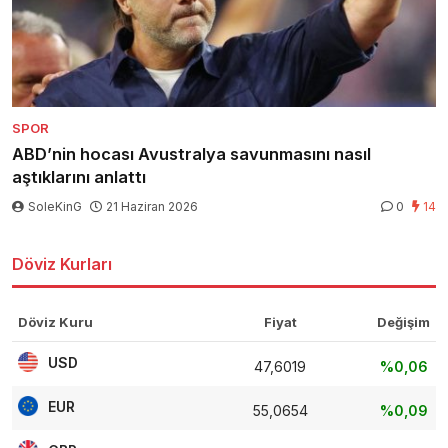
SPOR
ABD’nin hocası Avustralya savunmasını nasıl
aştıklarını anlattı
SoleKinG
21 Haziran 2026
0
14
Döviz Kurları
Döviz Kuru
Fiyat
Değişim
USD
47,6019
%0,06
EUR
55,0654
%0,09