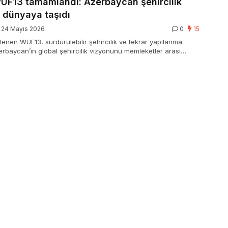
UF13 tamamlandı: Azerbaycan şehircilik
 dünyaya taşıdı
24 Mayıs 2026
0
15
enen WUF13, sürdürülebilir şehircilik ve tekrar yapılanma
zerbaycan’ın global şehircilik vizyonunu memleketler arası
ı.