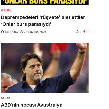
GENEL
Depremzedeleri ‘rüşvete’ alet ettiler:
‘Onlar burs parasıydı’
SoleKinG
22 Haziran 2026
0
11
SPOR
ABD’nin hocası Avustralya