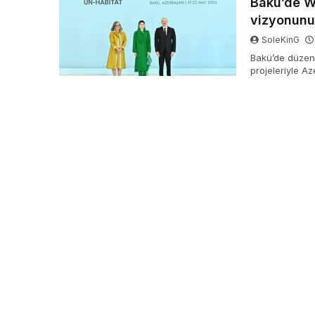
Bakü’de W
vizyonunu
SoleKinG
Bakü’de düzenl
projeleriyle A
gündeme taşıd