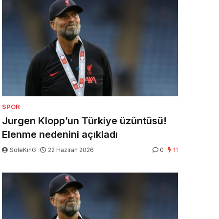
SPOR
Jurgen Klopp’un Türkiye üzüntüsü!
Elenme nedenini açıkladı
SoleKinG
22 Haziran 2026
0
11