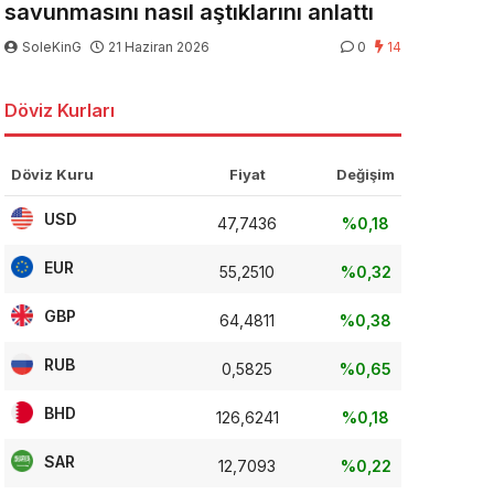
savunmasını nasıl aştıklarını anlattı
SoleKinG
21 Haziran 2026
0
14
Döviz Kurları
Döviz Kuru
Fiyat
Değişim
USD
47,7436
%0,18
EUR
55,2510
%0,32
GBP
64,4811
%0,38
RUB
0,5825
%0,65
BHD
126,6241
%0,18
SAR
12,7093
%0,22