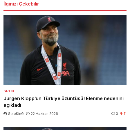
İlginizi Çekebilir
SPOR
Jurgen Klopp’un Türkiye üzüntüsü! Elenme nedenini
açıkladı
SoleKinG
22 Haziran 2026
0
11