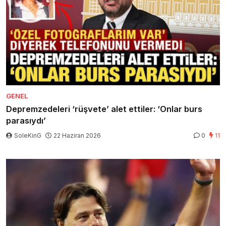
GENEL
Depremzedeleri ‘rüşvete’ alet ettiler: ‘Onlar burs
parasıydı’
SoleKinG
22 Haziran 2026
0
11