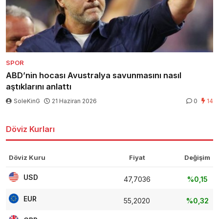
SPOR
ABD’nin hocası Avustralya savunmasını nasıl
aştıklarını anlattı
SoleKinG
21 Haziran 2026
0
14
Döviz Kurları
Döviz Kuru
Fiyat
Değişim
USD
47,7036
%0,15
EUR
55,2020
%0,32