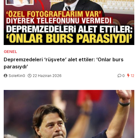
GENEL
Depremzedeleri ‘rüşvete’ alet ettiler: ‘Onlar burs
parasıydı’
SoleKinG
22 Haziran 2026
0
12