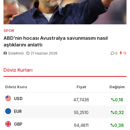
SPOR
ABD’nin hocası Avustralya savunmasını nasıl
aştıklarını anlattı
SoleKinG
21 Haziran 2026
0
15
Döviz Kurları
Döviz Kuru
Fiyat
Değişim
USD
47,7436
%0,18
EUR
55,2510
%0,32
GBP
64,4811
%0,38