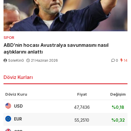
SPOR
ABD’nin hocası Avustralya savunmasını nasıl
aştıklarını anlattı
SoleKinG
21 Haziran 2026
0
14
Döviz Kurları
Döviz Kuru
Fiyat
Değişim
USD
47,7436
%0,18
EUR
55,2510
%0,32