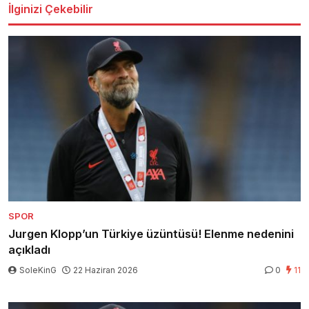
İlginizi Çekebilir
SPOR
Jurgen Klopp’un Türkiye üzüntüsü! Elenme nedenini
açıkladı
SoleKinG
22 Haziran 2026
0
11