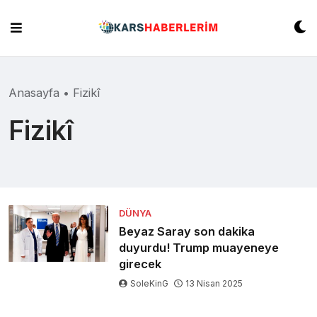
Skip
to
content
Anasayfa
•
Fizikî
Fizikî
DÜNYA
Beyaz Saray son dakika
duyurdu! Trump muayeneye
girecek
SoleKinG
13 Nisan 2025