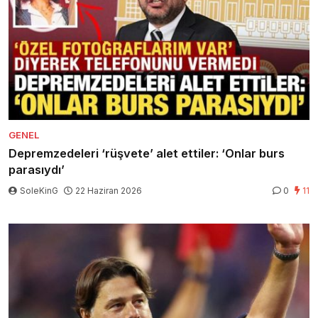
GENEL
Depremzedeleri ‘rüşvete’ alet ettiler: ‘Onlar burs
parasıydı’
SoleKinG
22 Haziran 2026
0
11