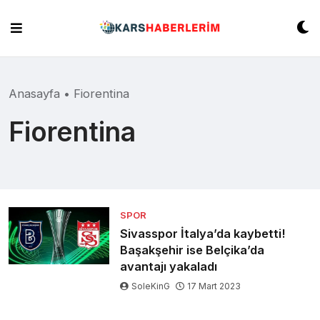
Skip
to
content
Anasayfa
•
Fiorentina
Fiorentina
SPOR
Sivasspor İtalya’da kaybetti!
Başakşehir ise Belçika’da
avantajı yakaladı
SoleKinG
17 Mart 2023