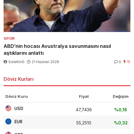
SPOR
ABD’nin hocası Avustralya savunmasını nasıl
aştıklarını anlattı
SoleKinG
21 Haziran 2026
0
15
Döviz Kurları
Döviz Kuru
Fiyat
Değişim
USD
47,7436
%0,18
EUR
55,2510
%0,32