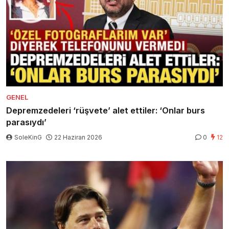
GENEL
Depremzedeleri ‘rüşvete’ alet ettiler: ‘Onlar burs
parasıydı’
SoleKinG
22 Haziran 2026
0
12