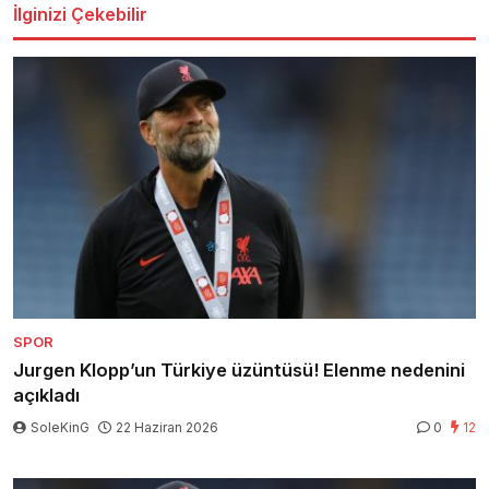
İlginizi Çekebilir
SPOR
Jurgen Klopp’un Türkiye üzüntüsü! Elenme nedenini
açıkladı
SoleKinG
22 Haziran 2026
0
12