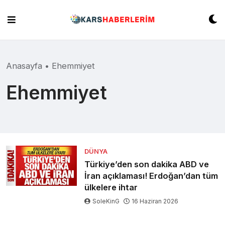
Skip
to
content
Anasayfa
•
Ehemmiyet
Ehemmiyet
DÜNYA
Türkiye’den son dakika ABD ve
İran açıklaması! Erdoğan’dan tüm
ülkelere ihtar
SoleKinG
16 Haziran 2026