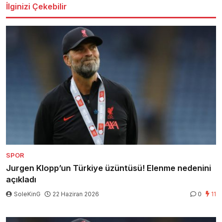
İlginizi Çekebilir
SPOR
Jurgen Klopp’un Türkiye üzüntüsü! Elenme nedenini
açıkladı
SoleKinG
22 Haziran 2026
0
11