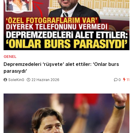
GENEL
Depremzedeleri ‘rüşvete’ alet ettiler: ‘Onlar burs
parasıydı’
SoleKinG
22 Haziran 2026
0
11