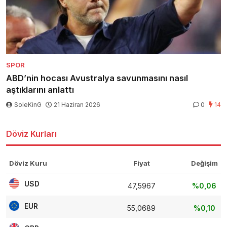
SPOR
ABD’nin hocası Avustralya savunmasını nasıl
aştıklarını anlattı
SoleKinG
21 Haziran 2026
0
14
Döviz Kurları
Döviz Kuru
Fiyat
Değişim
USD
47,5967
%0,06
EUR
55,0689
%0,10