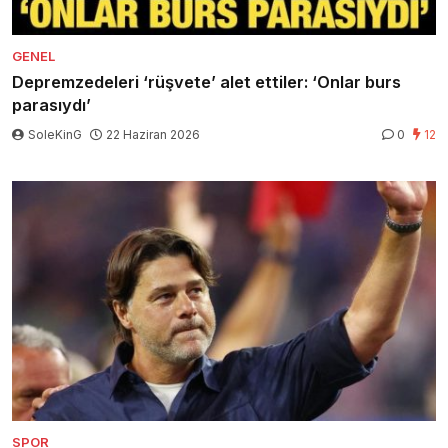
GENEL
Depremzedeleri ‘rüşvete’ alet ettiler: ‘Onlar burs
parasıydı’
SoleKinG
22 Haziran 2026
0
12
SPOR