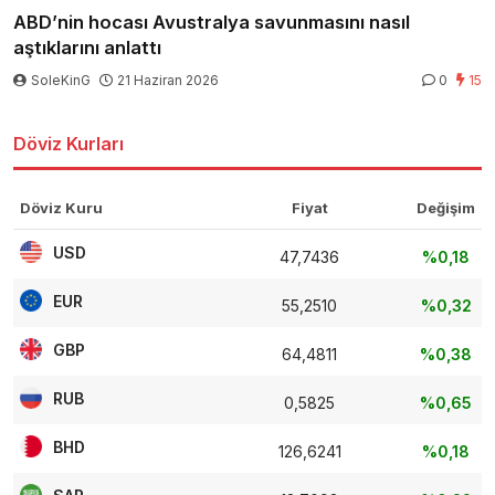
ABD’nin hocası Avustralya savunmasını nasıl
aştıklarını anlattı
SoleKinG
21 Haziran 2026
0
15
Döviz Kurları
Döviz Kuru
Fiyat
Değişim
USD
47,7436
%0,18
EUR
55,2510
%0,32
GBP
64,4811
%0,38
RUB
0,5825
%0,65
BHD
126,6241
%0,18