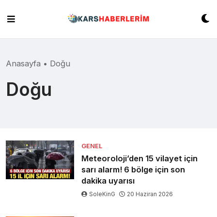
Skip
to
content
Anasayfa
•
Doğu
Doğu
GENEL
Meteoroloji’den 15 vilayet için
sarı alarm! 6 bölge için son
dakika uyarısı
SoleKinG
20 Haziran 2026