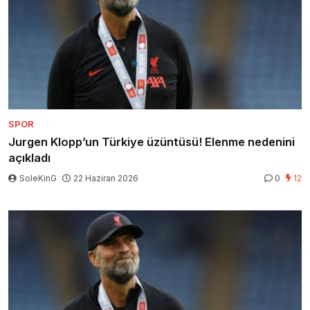
SPOR
Jurgen Klopp’un Türkiye üzüntüsü! Elenme nedenini
açıkladı
SoleKinG
22 Haziran 2026
0
12