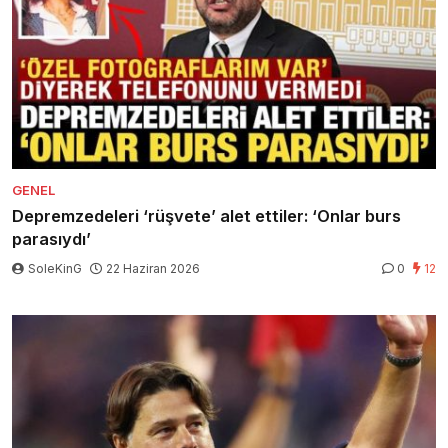
GENEL
Depremzedeleri ‘rüşvete’ alet ettiler: ‘Onlar burs
parasıydı’
SoleKinG
22 Haziran 2026
0
12