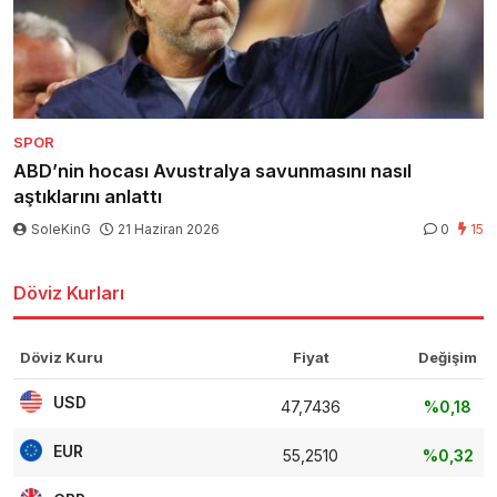
SPOR
ABD’nin hocası Avustralya savunmasını nasıl
aştıklarını anlattı
SoleKinG
21 Haziran 2026
0
15
Döviz Kurları
Döviz Kuru
Fiyat
Değişim
USD
47,7436
%0,18
EUR
55,2510
%0,32