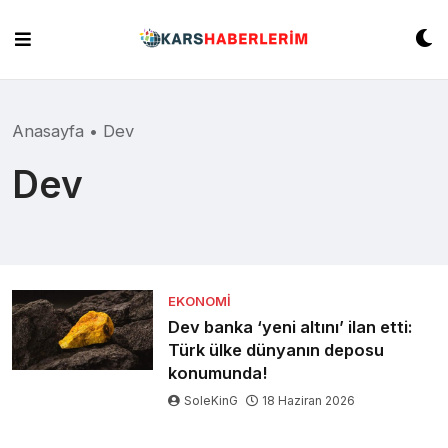
Skip
to
content
Anasayfa
•
Dev
Dev
EKONOMI
Dev banka ‘yeni altını’ ilan etti:
Türk ülke dünyanın deposu
konumunda!
SoleKinG
18 Haziran 2026