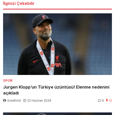
İlginizi Çekebilir
SPOR
Jurgen Klopp’un Türkiye üzüntüsü! Elenme nedenini
açıkladı
SoleKinG
22 Haziran 2026
0
12