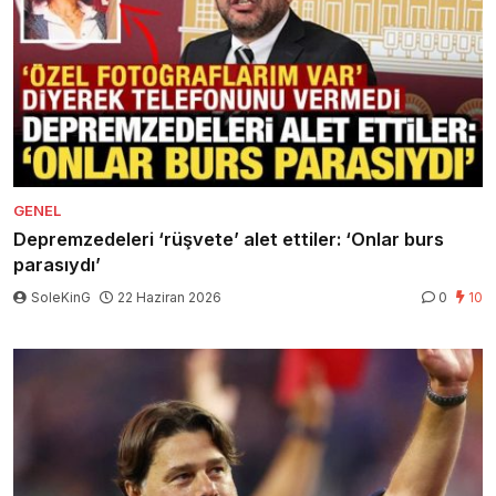
GENEL
Depremzedeleri ‘rüşvete’ alet ettiler: ‘Onlar burs
parasıydı’
SoleKinG
22 Haziran 2026
0
10