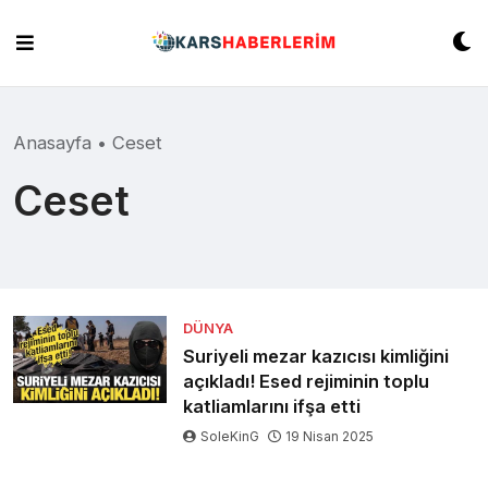
Skip
to
content
Anasayfa
•
Ceset
Ceset
DÜNYA
Suriyeli mezar kazıcısı kimliğini
açıkladı! Esed rejiminin toplu
katliamlarını ifşa etti
SoleKinG
19 Nisan 2025