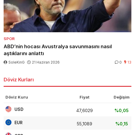
SPOR
ABD’nin hocası Avustralya savunmasını nasıl
aştıklarını anlattı
SoleKinG
21 Haziran 2026
0
13
Döviz Kurları
Döviz Kuru
Fiyat
Değişim
USD
47,6029
%0,05
EUR
55,1089
%0,15